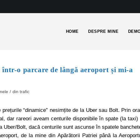
HOME
DESPRE MINE
DEMO
într-o parcare de lângă aeroport și mi-a
mele
/
din trafic
de prețurile “dinamice” nesimțite de la Uber sau Bolt. Prin or
, dar rareori aveam centurile disponibile în spate (la taxi)
la Uber/Bolt, dacă centurile sunt ascunse în spatele banchet
roport, de la mine din Apărătorii Patriei până la Aeroport