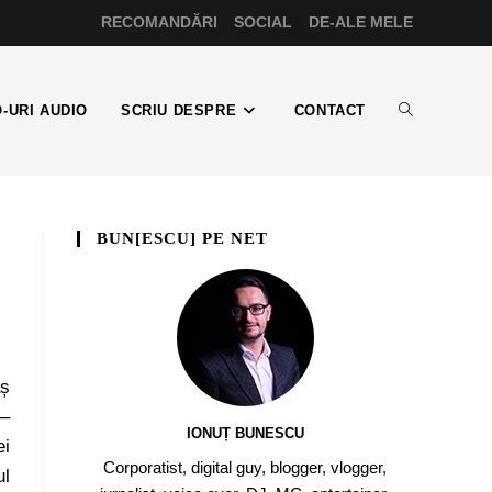
RECOMANDĂRI
SOCIAL
DE-ALE MELE
-URI AUDIO
SCRIU DESPRE
CONTACT
BUN[ESCU] PE NET
aș
 –
IONUȚ BUNESCU
ei
Corporatist, digital guy, blogger, vlogger,
ul