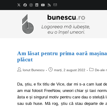
Am lăsat pentru prima oară mașina 
plăcut
Ionut Bunescu
marți, 2 august 2022
De-ale 
Da, știu, e fix titlu de Vice, dar mi s-a cam luat 
am mai folosit FreeNow, uneori chiar și taxi normal
ăsta e și singurul motiv pentru care dau o steluță 
sau sub huse. Mă rog, știu că stau departe de ae