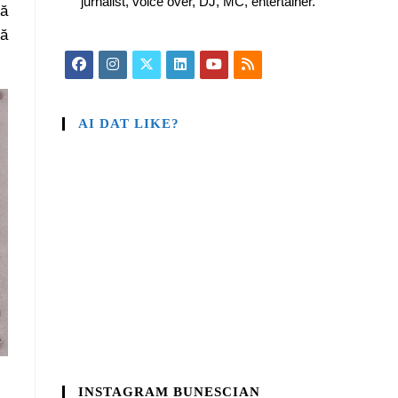
jurnalist, voice over, DJ, MC, entertainer.
că
să
AI DAT LIKE?
INSTAGRAM BUNESCIAN