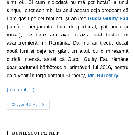
simt ok. Și cum niciodată nu mă pot hotărî la unul
singur, le tot schimb, iar anul acesta deja credeam că
l-am găsit pe cel mai cel, și anume
Gucci Guilty Eau
(lămâie, bergamotă, flori de portocal, patchouli și
mosc), pe care am avut ocazia să-l testez în
avanpremieră, în România. Dar nu au trecut decât
două luni și deja am găsit un altul, cu o mireasmă
citrică intensă, astfel că Gucci Guilty Eau rămâne
doar parfumul bărbătesc al primăverii lui 2016, pentru
că a venit în forță domnul Burberry,
Mr. Burberry
.
(mai mult…)
Citește Mai Mult
BUN[ESCU] PE NET