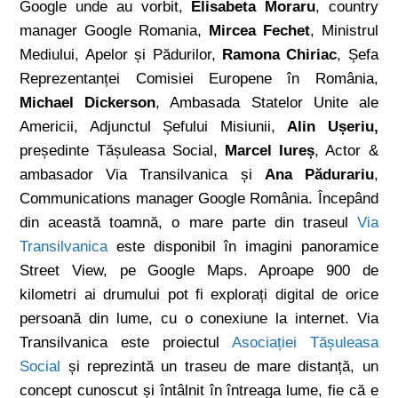
Google unde au vorbit,
Elisabeta Moraru
, country
manager Google Romania,
Mircea Fechet
, Ministrul
Mediului, Apelor și Pădurilor,
Ramona Chiriac
, Șefa
Reprezentanței Comisiei Europene în România,
Michael Dickerson
, Ambasada Statelor Unite ale
Americii, Adjunctul Șefului Misiunii,
Alin Ușeriu,
președinte Tășuleasa Social,
Marcel Iureș
, Actor &
ambasador Via Transilvanica și
Ana Pădurariu
,
Communications manager Google România. Începând
din această toamnă, o mare parte din traseul
Via
Transilvanica
este disponibil în imagini panoramice
Street View, pe Google Maps. Aproape 900 de
kilometri ai drumului pot fi explorați digital de orice
persoană din lume, cu o conexiune la internet. Via
Transilvanica este proiectul
Asociației Tășuleasa
Social
și reprezintă un traseu de mare distanță, un
concept cunoscut și întâlnit în întreaga lume, fie că e