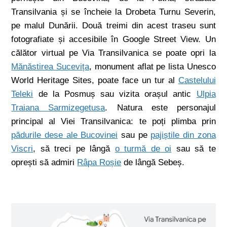
Transilvania și se încheie la Drobeta Turnu Severin,
pe malul Dunării. Două treimi din acest traseu sunt
fotografiate și accesibile în Google Street View. Un
călător virtual pe Via Transilvanica se poate opri la
Mănăstirea Sucevița
, monument aflat pe lista Unesco
World Heritage Sites, poate face un tur al
Castelului
Teleki
de la Posmuș sau vizita orașul antic
Ulpia
Traiana Sarmizegetusa
. Natura este personajul
principal al Viei Transilvanica: te poți plimba prin
pădurile dese ale Bucovinei
sau pe
pajiștile din zona
Viscri
, să treci pe lângă
o turmă de oi
sau să te
oprești să admiri
Râpa Roșie
de lângă Sebeș.