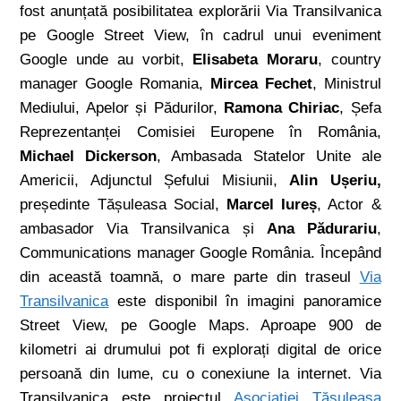
fost anunțată posibilitatea explorării Via Transilvanica
pe Google Street View, în cadrul unui eveniment
Google unde au vorbit,
Elisabeta Moraru
, country
manager Google Romania,
Mircea Fechet
, Ministrul
Mediului, Apelor și Pădurilor,
Ramona Chiriac
, Șefa
Reprezentanței Comisiei Europene în România,
Michael Dickerson
, Ambasada Statelor Unite ale
Americii, Adjunctul Șefului Misiunii,
Alin Ușeriu,
președinte Tășuleasa Social,
Marcel Iureș
, Actor &
ambasador Via Transilvanica și
Ana Pădurariu
,
Communications manager Google România. Începând
din această toamnă, o mare parte din traseul
Via
Transilvanica
este disponibil în imagini panoramice
Street View, pe Google Maps. Aproape 900 de
kilometri ai drumului pot fi explorați digital de orice
persoană din lume, cu o conexiune la internet. Via
Transilvanica este proiectul
Asociației Tășuleasa