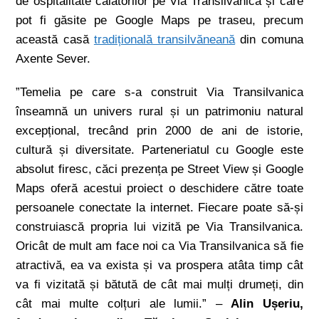
de ospitalitate călătorilor pe Via Transilvanica și care
pot fi găsite pe Google Maps pe traseu, precum
această casă
tradițională transilvăneană
din comuna
Axente Sever.
”Temelia pe care s-a construit Via Transilvanica
înseamnă un univers rural și un patrimoniu natural
excepțional, trecând prin 2000 de ani de istorie,
cultură și diversitate. Parteneriatul cu Google este
absolut firesc, căci prezența pe Street View și Google
Maps oferă acestui proiect o deschidere către toate
persoanele conectate la internet. Fiecare poate să-și
construiască propria lui vizită pe Via Transilvanica.
Oricât de mult am face noi ca Via Transilvanica să fie
atractivă, ea va exista și va prospera atâta timp cât
va fi vizitată și bătută de cât mai mulți drumeți, din
cât mai multe colțuri ale lumii.” –
Alin Ușeriu,