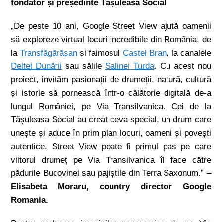
fondator și președinte Tășuleasa Social
„De peste 10 ani, Google Street View ajută oamenii
să exploreze virtual locuri incredibile din România, de
la
Transfăgărășan
și faimosul
Castel Bran
, la canalele
Deltei Dunării
sau sălile
Salinei Turda
. Cu acest nou
proiect, invităm pasionații de drumeții, natură, cultură
și istorie să pornească într-o călătorie digitală de-a
lungul României, pe Via Transilvanica. Cei de la
Tășuleasa Social au creat ceva special, un drum care
unește și aduce în prim plan locuri, oameni și povești
autentice. Street View poate fi primul pas pe care
viitorul drumeț pe Via Transilvanica îl face către
pădurile Bucovinei sau pajiștile din Terra Saxonum.” –
Elisabeta Moraru, country director Google
Romania.