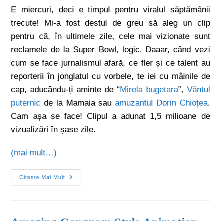
E miercuri, deci e timpul pentru viralul săptămânii
trecute! Mi-a fost destul de greu să aleg un clip
pentru că, în ultimele zile, cele mai vizionate sunt
reclamele de la Super Bowl, logic. Daaar, când vezi
cum se face jurnalismul afară, ce fler și ce talent au
reporterii în jonglatul cu vorbele, te iei cu mâinile de
cap, aducându-ți aminte de “
Mirela bugetara
”,
Vântul
puternic
de la Mamaia sau
amuzantul Dorin Chioțea
.
Cam așa se face! Clipul a adunat 1,5 milioane de
vizualizări în șase zile.
(mai mult…)
Citește Mai Mult