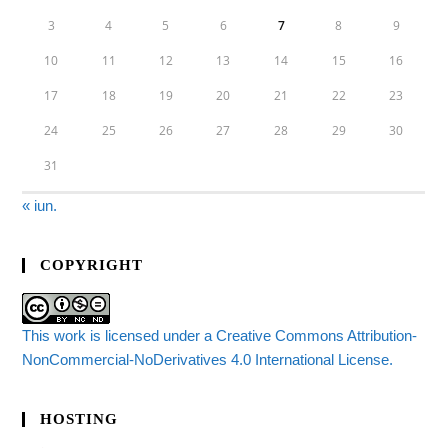
3
4
5
6
7
8
9
10
11
12
13
14
15
16
17
18
19
20
21
22
23
24
25
26
27
28
29
30
31
« iun.
COPYRIGHT
This work is licensed under a Creative Commons Attribution-
NonCommercial-NoDerivatives 4.0 International License.
HOSTING