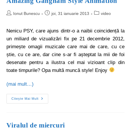
Amazing Gangnam Style Animation
Ionut Bunescu
joi, 31 ianuarie 2013
video
Nenicu PSY, care ajuns dintr-o a naibii coincidență la
un miliard de vizualizări fix pe 21 decembrie 2012,
primește omagii muzicale care mai de care, cu ce
știe, cu ce are, dar cine s-ar fi așteptat la mii de foi
desenate pentru a ilustra cel mai vizioant clip din
toate timpurile? Opa multă muncă style! Enjoy
(mai mult…)
Citește Mai Mult
Viralul de miercuri