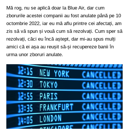
Mă rog, nu se aplică doar la Blue Air, dar cum
zborurile acestei companii au fost anulate până pe 10
octombrie 2022, iar eu mă aflu printre cei afectați, am
zis să vă spun și vouă cum să rezolvați. Cum sper să
rezolvați, căci eu încă aștept, dar mi-au spus mulți
amici că ei așa au reușit să-și recupereze banii în
urma unor zboruri anulate.