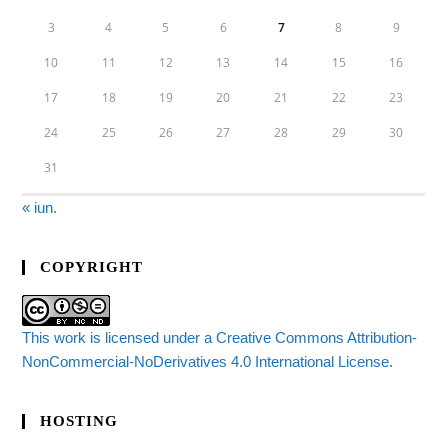
3
4
5
6
7
8
9
10
11
12
13
14
15
16
17
18
19
20
21
22
23
24
25
26
27
28
29
30
31
« iun.
COPYRIGHT
This work is licensed under a Creative Commons Attribution-
NonCommercial-NoDerivatives 4.0 International License.
HOSTING