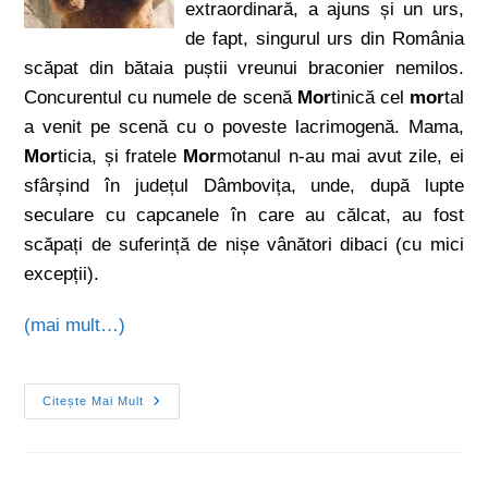
extraordinară, a ajuns și un urs,
de fapt, singurul urs din România
scăpat din bătaia puștii vreunui braconier nemilos.
Concurentul cu numele de scenă
Mor
tinică cel
mor
tal
a venit pe scenă cu o poveste lacrimogenă. Mama,
Mor
ticia, și fratele
Mor
motanul n-au mai avut zile, ei
sfârșind în județul Dâmbovița, unde, după lupte
seculare cu capcanele în care au călcat, au fost
scăpați de suferință de nișe vânători dibaci (cu mici
excepții).
(mai mult…)
Citește Mai Mult