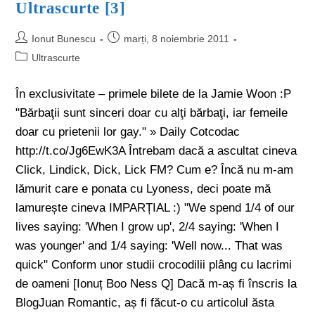
Ultrascurte [3]
Ionut Bunescu
marți, 8 noiembrie 2011
Ultrascurte
În exclusivitate – primele bilete de la Jamie Woon :P
"Bărbaţii sunt sinceri doar cu alţi bărbaţi, iar femeile
doar cu prietenii lor gay." » Daily Cotcodac
http://t.co/Jg6EwK3A Întrebam dacă a ascultat cineva
Click, Lindick, Dick, Lick FM? Cum e? Încă nu m-am
lămurit care e ponata cu Lyoness, deci poate mă
lamurește cineva IMPARȚIAL :) ‎"We spend 1/4 of our
lives saying: 'When I grow up', 2/4 saying: 'When I
was younger' and 1/4 saying: 'Well now... That was
quick" Conform unor studii crocodilii plâng cu lacrimi
de oameni [Ionuț Boo Ness Q] Dacă m-aș fi înscris la
BlogJuan Romantic, aș fi făcut-o cu articolul ăsta