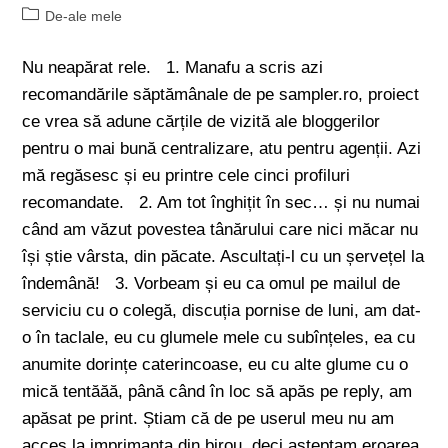
De-ale mele
Nu neapărat rele. 1. Manafu a scris azi
recomandările săptămânale de pe sampler.ro, proiect
ce vrea să adune cărțile de vizită ale bloggerilor
pentru o mai bună centralizare, atu pentru agenții. Azi
mă regăsesc și eu printre cele cinci profiluri
recomandate. 2. Am tot înghițit în sec… și nu numai
când am văzut povestea tânărului care nici măcar nu
își știe vârsta, din păcate. Ascultați-l cu un șervețel la
îndemână! 3. Vorbeam și eu ca omul pe mailul de
serviciu cu o colegă, discuția pornise de luni, am dat-
o în taclale, eu cu glumele mele cu subînțeles, ea cu
anumite dorințe caterincoase, eu cu alte glume cu o
mică tentăăă, până când în loc să apăs pe reply, am
apăsat pe print. Știam că de pe userul meu nu am
acces la imprimanta din birou, deci așteptam eroarea