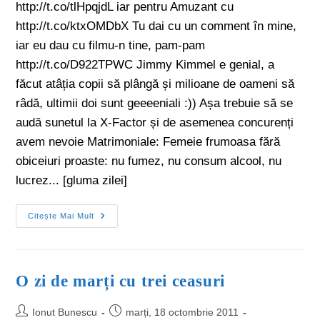
http://t.co/tlHpqjdL iar pentru Amuzant cu
http://t.co/ktxOMDbX Tu dai cu un comment în mine,
iar eu dau cu filmu-n tine, pam-pam
http://t.co/D922TPWC Jimmy Kimmel e genial, a
făcut atâția copii să plângă și milioane de oameni să
râdă, ultimii doi sunt geeeeniali :)) Așa trebuie să se
audă sunetul la X-Factor și de asemenea concurenți
avem nevoie Matrimoniale: Femeie frumoasa fără
obiceiuri proaste: nu fumez, nu consum alcool, nu
lucrez... [gluma zilei]
Citește Mai Mult
O zi de marți cu trei ceasuri
Ionut Bunescu
marți, 18 octombrie 2011