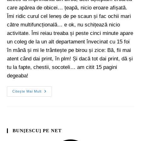
care apărea de obicei… țeapă, nicio eroare afișată.
Îmi ridic curul cel leneș de pe scaun și fac ochii mari
către multifuncțională… e ok, nu schițează nicio
activitate. Îmi reiau treaba și peste cinci minute apare
un coleg de la un alt departament învecinat cu 15 foi
în mână și mi le trântește pe birou și zice: Bă, fii mai
atent când dai print, în plm! Și dacă tot dai print, dă și
tu la fapte, chestii, socoteli… am citit 15 pagini
degeaba!
Citește Mai Mult
BUN[ESCU] PE NET