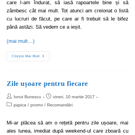
care l-am îndurat, să iasă rapoartele bine și să
zâmbesc cât mai mult. Tot atunci am creionat o listă
cu lucruri de făcut, pe care ar fi trebuit să le bifez
până astăzi. Să vedem ce a ieșit.
(mai mult…)
Citește Mai Mult
Zile ușoare pentru fiecare
Ionut Bunescu
vineri, 10 martie 2017
papica
/
promo
/
Recomandări
Mi-ar plăcea să am o rețetă pentru zile ușoare, mai
ales lunea, imediat după weekend-ul care zboară cu