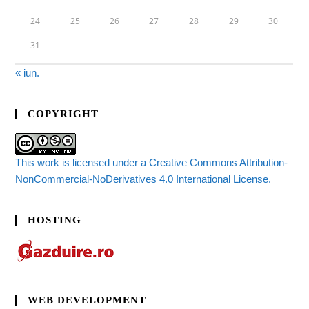
24
25
26
27
28
29
30
31
« iun.
COPYRIGHT
This work is licensed under a Creative Commons Attribution-
NonCommercial-NoDerivatives 4.0 International License.
HOSTING
WEB DEVELOPMENT