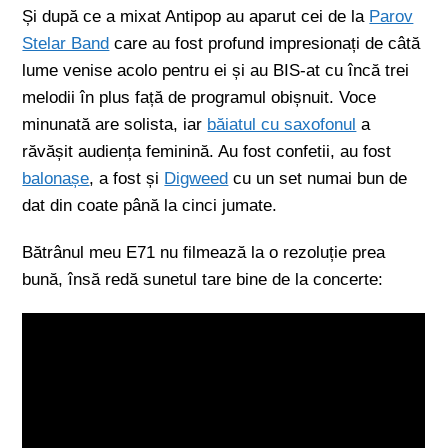
Și după ce a mixat Antipop au aparut cei de la
Parov
Stelar Band
care au fost profund impresionați de câtă
lume venise acolo pentru ei și au BIS-at cu încă trei
melodii în plus față de programul obișnuit. Voce
minunată are solista, iar
băiatul cu saxofonul
a
răvășit audiența feminină. Au fost confetii, au fost
balonașe
, a fost și
Digweed
cu un set numai bun de
dat din coate până la cinci jumate.
Bătrânul meu E71 nu filmează la o rezoluție prea
bună, însă redă sunetul tare bine de la concerte: