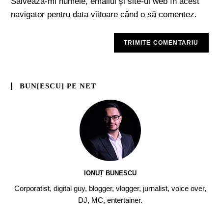
Salvează-mi numele, emailul și site-ul web în acest
navigator pentru data viitoare când o să comentez.
BUN[ESCU] PE NET
IONUȚ BUNESCU
Corporatist, digital guy, blogger, vlogger, jurnalist, voice over,
DJ, MC, entertainer.