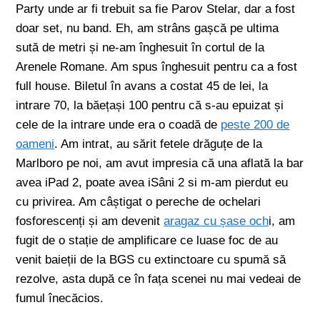
Party unde ar fi trebuit sa fie Parov Stelar, dar a fost
doar set, nu band. Eh, am strâns gașcă pe ultima
sută de metri și ne-am înghesuit în cortul de la
Arenele Romane. Am spus înghesuit pentru ca a fost
full house. Biletul în avans a costat 45 de lei, la
intrare 70, la băețași 100 pentru că s-au epuizat și
cele de la intrare unde era o coadă de
peste 200 de
oameni
.
Am intrat, au sărit fetele drăguțe de la
Marlboro pe noi, am avut impresia că una aflată la bar
avea iPad 2, poate avea iSâni 2 si m-am pierdut eu
cu privirea. Am câștigat o pereche de ochelari
fosforescenți și am devenit
aragaz cu șase och
i, am
fugit de o stație de amplificare ce luase foc de au
venit baieții de la BGS cu extinctoare cu spumă să
rezolve, asta după ce în fața scenei nu mai vedeai de
fumul înecăcios.