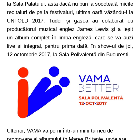
la Sala Palatului, asta dacă nu pun la socoteală micile
recitaluri de pe la festivaluri, ultima oară văzându-i la
UNTOLD 2017. Tudor și gașca au colaborat cu
producătorul muzical englez James Lewis și a ieșit
un album complet în limba engleză, care se va auzi
live și integral, pentru prima dată, în show-ul de joi,
12 octombrie 2017, la Sala Polivalentă din București.
Ulterior, VAMA va porni într-un mini turneu de
promovare al albumului în Marea Britanie, unde are