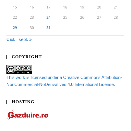
15
16
17
18
19
20
21
22
23
24
25
26
27
28
29
30
31
« iul.
sept. »
COPYRIGHT
This work is licensed under a Creative Commons Attribution-
NonCommercial-NoDerivatives 4.0 International License.
HOSTING