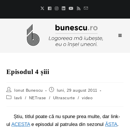
Episodul 4 șiii
Ionut Bunescu
luni, 29 august 2011
lavli
/
NETrase
/
Ultrascurte
/
video
Știu, titlul poate că nu spune prea multe, dar link-
ul
ACESTA
e episodul al patrulea din sezonul
ĂSTA
.