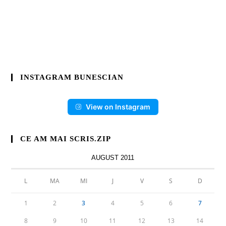
INSTAGRAM BUNESCIAN
View on Instagram
CE AM MAI SCRIS.ZIP
AUGUST 2011
L
MA
MI
J
V
S
D
1
2
3
4
5
6
7
8
9
10
11
12
13
14