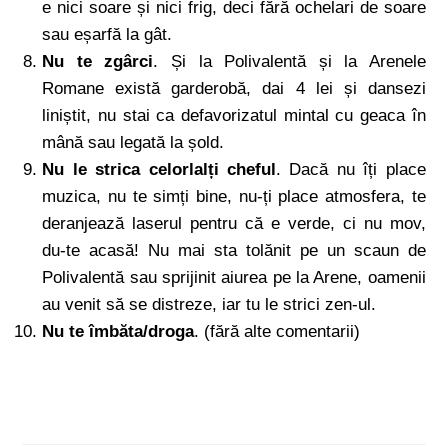
e nici soare și nici frig, deci fără ochelari de soare
sau eșarfă la gât.
Nu te zgârci
. Și la Polivalentă și la Arenele
Romane există garderobă, dai 4 lei și dansezi
liniștit, nu stai ca defavorizatul mintal cu geaca în
mână sau legată la șold.
Nu le strica celorlalți cheful
. Dacă nu îți place
muzica, nu te simți bine, nu-ți place atmosfera, te
deranjează laserul pentru că e verde, ci nu mov,
du-te acasă! Nu mai sta tolănit pe un scaun de
Polivalentă sau sprijinit aiurea pe la Arene, oamenii
au venit să se distreze, iar tu le strici zen-ul.
Nu te îmbăta/droga
. (fără alte comentarii)