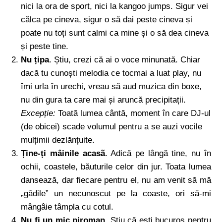
nici la ora de sport, nici la kangoo jumps. Sigur vei
călca pe cineva, sigur o să dai peste cineva și
poate nu toți sunt calmi ca mine și o să dea cineva
și peste tine.
Nu țipa
. Știu, crezi că ai o voce minunată. Chiar
dacă tu cunoști melodia ce tocmai a luat play, nu
îmi urla în urechi, vreau să aud muzica din boxe,
nu din gura ta care mai și aruncă precipitații.
Excepție:
Toată lumea cântă, moment în care DJ-ul
(de obicei) scade volumul pentru a se auzi vocile
mulțimii dezlănțuite.
Ține-ți mâinile acasã
. Adică pe lângă tine, nu în
ochii, coastele, băuturile celor din jur. Toata lumea
dansează, dar fiecare pentru el, nu am venit să mă
„gâdile” un necunoscut pe la coaste, ori să-mi
mângâie tâmpla cu cotul.
Nu fi un mic piroman
. Știu că ești bucuros pentru