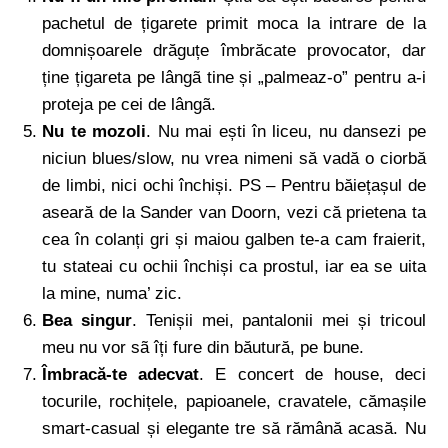
pachetul de țigarete primit moca la intrare de la
domnișoarele drăguțe îmbrăcate provocator, dar
ține țigareta pe lângã tine și „palmeaz-o” pentru a-i
proteja pe cei de lângã.
Nu te mozoli
. Nu mai ești în liceu, nu dansezi pe
niciun blues/slow, nu vrea nimeni să vadă o ciorbă
de limbi, nici ochi închiși. PS – Pentru băiețașul de
aseară de la Sander van Doorn, vezi că prietena ta
cea în colanți gri și maiou galben te-a cam fraierit,
tu stateai cu ochii închiși ca prostul, iar ea se uita
la mine, numa’ zic.
Bea singur
. Tenișii mei, pantalonii mei și tricoul
meu nu vor sã îți fure din băutură, pe bune.
Îmbracă-te adecvat
. E concert de house, deci
tocurile, rochițele, papioanele, cravatele, cămașile
smart-casual și elegante tre să rămână acasă. Nu