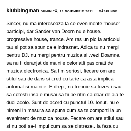
klubbingman
DUMINICĂ, 13 NOIEMBRIE 2011
RĂSPUNDE
Sincer, nu ma intereseaza la ce evenimente ”house”
participi, dar Sander van Doorn nu e house.
progressive house, trance. Am ras un pic la articolul
tau si pot sa spun ca e indraznet. Adica tu nu mergi
pentru DJ, nu mergi pentru muzica si ,vezi Doamne,
sa nu fi deranjat de mainile celorlatli pasionati de
muzica electronica. Sa fim seriosi, fiecare om are
stilul sau de dans si cred cu tarie ca asta implica
automat si mainile. E drept, nu trebuie sa lovesti sau
sa cotesti insa e musai sa fii pe ritm ca doar de aia te
duci acolo. Sunt de acord cu punctul 10. Ionut, nu e
nimeni in masura sa spuna cum sa te comporti la un
eveniment de muzica house. Fecare om are stilul sau
si nu poti sa-i impui cum sa se distreze.. la faza cu