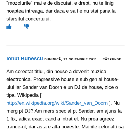
”mozolurile” mai e de discutat, e drept, nu te linigi
noaptea intreaga, dar daca e sa fie nu stai pana la
sfarsitul concertului.
Ionut Bunescu
DUMINICĂ, 13 NOIEMBRIE 2011
RĂSPUNDE
Am corectat titlul, din house a devenit muzica
electronica. Progressive house e sub gen al house-
ului iar Sander van Doorn e un DJ de house, zice o
tipa, Wikipedia [
http://en.wikipedia.org/wiki/Sander_van_Doorn
]. Nu
merg pt DJ? Am mers special pt Sander, am ajuns la
1 fix, adica exact cand a intrat el. Nu prea agreez
trance-ul, dar asta e alta poveste. Mainile celorlalti sa