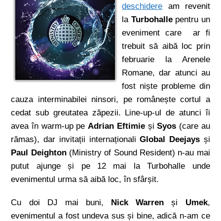
deschidere
am revenit
la
Turbohalle
pentru un
eveniment care ar fi
trebuit să aibă loc prin
februarie la Arenele
Romane, dar atunci au
fost niște probleme din
cauza interminabilei ninsori, pe românește cortul a
cedat sub greutatea zăpezii. Line-up-ul de atunci îi
avea în warm-up pe
Adrian Eftimie
și
Syos
(care au
rămas), dar invitații internaționali
Global Deejays
și
Paul Deighton
(Ministry of Sound Resident) n-au mai
putut ajunge și pe 12 mai la Turbohalle unde
evenimentul urma să aibă loc, în sfârșit.
Cu doi DJ mai buni,
Nick Warren
și
Umek
,
evenimentul a fost undeva sus și bine, adică n-am ce