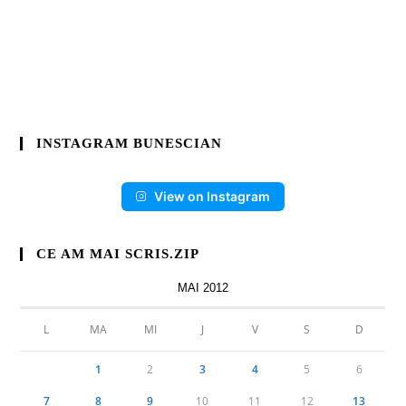
INSTAGRAM BUNESCIAN
View on Instagram
CE AM MAI SCRIS.ZIP
MAI 2012
L
MA
MI
J
V
S
D
1
2
3
4
5
6
7
8
9
10
11
12
13