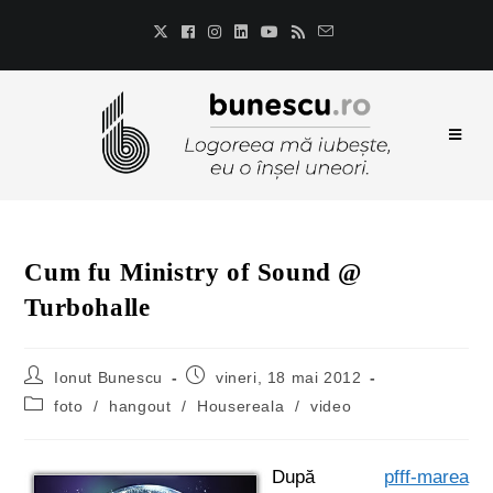
Cum fu Ministry of Sound @
Turbohalle
Ionut Bunescu
vineri, 18 mai 2012
foto
/
hangout
/
Housereala
/
video
După
pfff-marea