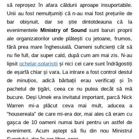
să reproșez în afara căldurii aproape insuportabile.
Unii au fost nemulțumiți că n-au mai fost prețurile de
bar obișnuit, dar se știe dintotdeauna că la
evenimentele
Ministry of Sound
sunt baruri proprii
ale organizatorilor unde plătești cu jetoane, frumos,
fără prea mare înghesuială. Oameni suficienți cât să
nu fie full, dar super cald, după cum am mai zis. N-au
lipsit
ochelar-solariștii
și nici cei care sunt îndrăgostiți
de eșarfă chiar și vara. La intrare a fost control destul
de minuțios, adică bărbații erau verificați și în
pachetul de țigări, ceea ce nu putea decât să mă
bucure. Deși Umek era invitatul important, parcă Nick
Warren mi-a plăcut ceva mai mult, aducea a
"housereala” de care mi-era dor, mai ales că eram cu
gașca de 10 oameni numai buni pentru un astfel de
eveniment. Acum aștept să fiu din nou Ministrul