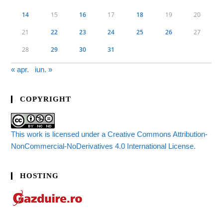
14
15
16
17
18
19
20
21
22
23
24
25
26
27
28
29
30
31
« apr.
iun. »
COPYRIGHT
This work is licensed under a Creative Commons Attribution-
NonCommercial-NoDerivatives 4.0 International License.
HOSTING