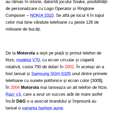
au rămas în istorie, datorită jocului Snake, posibilității
de personalizare cu Logo Operator și Ringtone
Composer –
NOKIA 3310
. Se află pe locul 4 în topul
celor mai bine vândute telefoane cu peste 126 de
milioane de bucăți.
De la
Motorola
a ieșit pe piață și primul telefon de
fitze,
modelul V70
, cu ecran circular și clapetă
rotativă, costa 750 de dolari în
2002
. În același an a
fost lansat și
Samsung SGH-S105
unul dintre primele
telefoane cu sunete polifonice și ecran color [300$].
În
2004
Motorola
mai lanseaza un alt telefon de fitze,
Razr v3
, care a avut un succes atât de mare astfel
încât
D&G
s-a asociat brandului și împreună au
lansat o
varianta fashion aurie
.