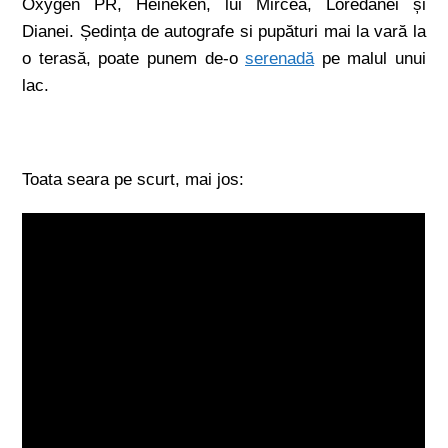
Oxygen PR, Heineken, lui Mircea, Loredanei și
Dianei. Ședința de autografe si pupături mai la vară la
o terasă, poate punem de-o
serenadă
pe malul unui
lac.
Toata seara pe scurt, mai jos: