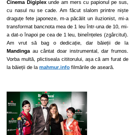
Cinema Digiplex
unde am mers cu papionul pe sus,
cu nasul nu se cade. Am făcut slalom printre niște
draguțe fete japoneze, m-a păcălit un iluzionist, mi-a
transformat bancnota mea de 1 leu într-una de 10, mi-
a dat-o înapoi pe cea de 1 leu, bineînțeles (zgârcitul).
Am vrut să bag o dedicație, dar băieții de la
Mandinga
au cântat doar instrumental, dar frumos.
Vorba multă, plictiseala cititorului, așa că am furat de
la băieții de la
mahmur.info
filmările de aseară.