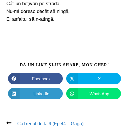
Cât-un beţivan pe stradă,
Nu-mi doresc decât să ningă,
El asfaltul să n-atingă.
DĂ UN LIKE ȘI-UN SHARE, MON CHER!
Facebook
X
LinkedIn
WhatsApp
CaTrenul de la 9 (Ep.44 – Gaga)