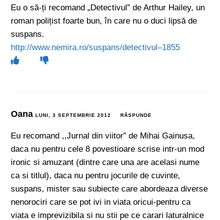
Eu o să-ți recomand „Detectivul” de Arthur Hailey, un
roman polițist foarte bun, în care nu o duci lipsă de
suspans.
http://www.nemira.ro/suspans/detectivul–1855
Oana
LUNI, 3 SEPTEMBRIE 2012
RĂSPUNDE
Eu recomand ,,Jurnal din viitor” de Mihai Gainusa,
daca nu pentru cele 8 povestioare scrise intr-un mod
ironic si amuzant (dintre care una are acelasi nume
ca si titlul), daca nu pentru jocurile de cuvinte,
suspans, mister sau subiecte care abordeaza diverse
nenorociri care se pot ivi in viata oricui-pentru ca
viata e imprevizibila si nu stii pe ce carari laturalnice