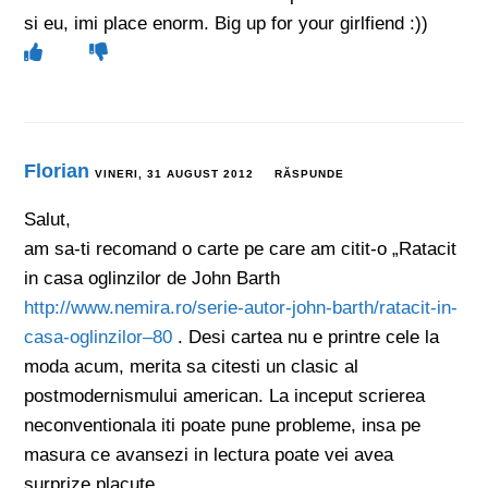
si eu, imi place enorm. Big up for your girlfiend :))
Florian
VINERI, 31 AUGUST 2012
RĂSPUNDE
Salut,
am sa-ti recomand o carte pe care am citit-o „Ratacit
in casa oglinzilor de John Barth
http://www.nemira.ro/serie-autor-john-barth/ratacit-in-
casa-oglinzilor–80
. Desi cartea nu e printre cele la
moda acum, merita sa citesti un clasic al
postmodernismului american. La inceput scrierea
neconventionala iti poate pune probleme, insa pe
masura ce avansezi in lectura poate vei avea
surprize placute…..