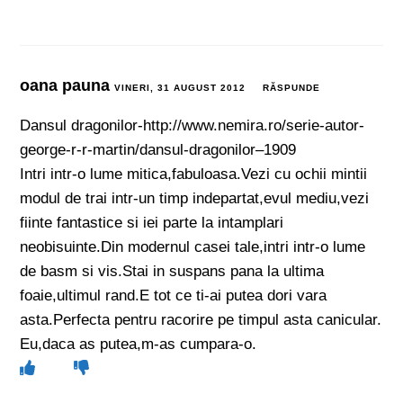
oana pauna
VINERI, 31 AUGUST 2012
RĂSPUNDE
Dansul dragonilor-http://www.nemira.ro/serie-autor-
george-r-r-martin/dansul-dragonilor–1909
Intri intr-o lume mitica,fabuloasa.Vezi cu ochii mintii
modul de trai intr-un timp indepartat,evul mediu,vezi
fiinte fantastice si iei parte la intamplari
neobisuinte.Din modernul casei tale,intri intr-o lume
de basm si vis.Stai in suspans pana la ultima
foaie,ultimul rand.E tot ce ti-ai putea dori vara
asta.Perfecta pentru racorire pe timpul asta canicular.
Eu,daca as putea,m-as cumpara-o.