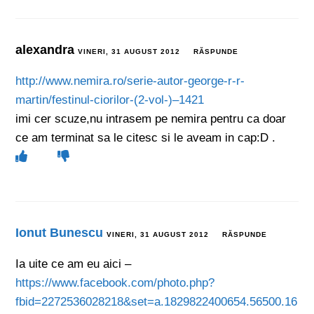
alexandra
VINERI, 31 AUGUST 2012
RĂSPUNDE
http://www.nemira.ro/serie-autor-george-r-r-
martin/festinul-ciorilor-(2-vol-)–1421
imi cer scuze,nu intrasem pe nemira pentru ca doar
ce am terminat sa le citesc si le aveam in cap:D .
Ionut Bunescu
VINERI, 31 AUGUST 2012
RĂSPUNDE
Ia uite ce am eu aici –
https://www.facebook.com/photo.php?
fbid=2272536028218&set=a.1829822400654.56500.16