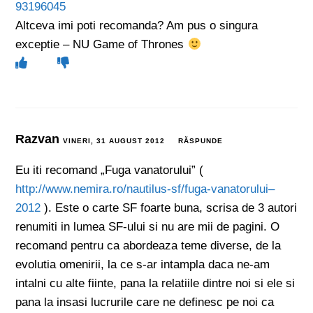
93196045
Altceva imi poti recomanda? Am pus o singura
exceptie – NU Game of Thrones
Razvan
VINERI, 31 AUGUST 2012
RĂSPUNDE
Eu iti recomand „Fuga vanatorului” (
http://www.nemira.ro/nautilus-sf/fuga-vanatorului–
2012
). Este o carte SF foarte buna, scrisa de 3 autori
renumiti in lumea SF-ului si nu are mii de pagini. O
recomand pentru ca abordeaza teme diverse, de la
evolutia omenirii, la ce s-ar intampla daca ne-am
intalni cu alte fiinte, pana la relatiile dintre noi si ele si
pana la insasi lucrurile care ne definesc pe noi ca