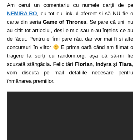
Am cerut un comentariu cu numele carții de pe
NEMIRA.RO
, cu tot cu link-ul aferent și să NU fie o
carte din seria
Game of Thrones
. Se pare că unii nu
au citit tot articolul, deși e mic sau n-au înțeles ce au
de făcut. Pentru ei îmi pare rău, dar vor mai fi și alte
concursuri în viitor
E prima oară când am filmat o
tragere la sorți cu random.org, așa că să-mi fie
scuzată stângăcia. Felicitări
Florian
,
Indyra
și
Tiara
,
vom discuta pe mail detaliile necesare pentru
înmânarea premiilor.