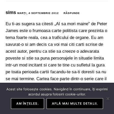
sims
MARȚI, 4 SEPTEMBRIE 2012
RĂSPUNDE
Eu ti-as sugera sa citesti „AI sa mori maine” de Peter
James este o frumoasa carte politista care prezinta o
tema foarte reala, cea a traficului de organe. Eu am
savurat-o si am decis ca voi mai citi carti scrise de
acest autor, pentru ca stie sa creeze o adevarata
poveste si stie sa puna personajele in situatie limita
intr-un mod incitant si care te tine cu sufletul la gura
pe toata perioada cartii facandu-te sa-ti doresti sa nu
se mai termine. Cartea face parte dintr-o serie care il
are ca protagosniste pe detectivul Roy Grace dar se
Acest site folosește cookies. Navigând în continuare, îți exprimi
poate citi separat avand in comun cu restul cartilor
acordul asupra folosirii cookie-urilor.
doar personajul principal. Dar cu siguranta dupa ce o
AM ÎNȚELES.
AFLĂ MAI MULTE DETALII.
vei citi pe aceasta vei dori sa le citesti si pe celelalte.
Ce mi-a starnit curiozitatea este faptul ca nodul