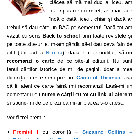
plăcea să mă mai duc la liceu, am
mai spus-o și o repet, aș mai face
încă o dată liceul, chiar și dacă ar
trebui să dau câte un BAC pe semestru! Dacă tot am
văzut eu scris
Back to school
prin toate revistele și
pe toate site-urile, m-am gândit să-ți dau ceva fain de
citit (din partea
Nemira
), daaar cu o condiție,
să-mi
recomanzi o carte
de pe site-ul editurii. Nu sunt
fanul cărților istorice de mii de pagini, doar a mea
domniță citește serii precum
Game of Thrones
, așa
că fii atent ce carte faină îmi recomanzi! Lasă-mi un
comentariu cu
numele cărții
cu tot
cu link-ul aferent
și spune-mi de ce crezi că mi-ar plăcea s-o citesc.
Vor fi trei premii:
Premiul I
cu coroniță –
Suzanne Collins –