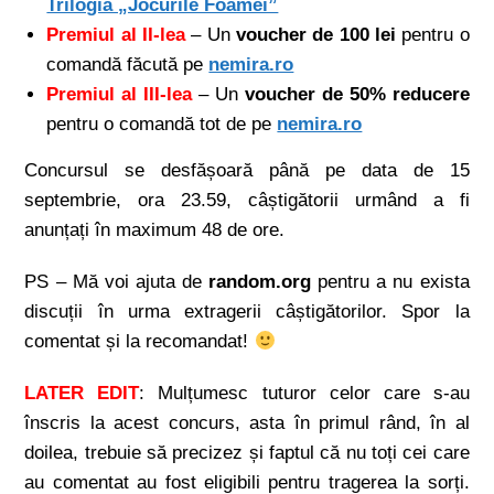
Trilogia „Jocurile Foamei”
Premiul al II-lea
– Un
voucher de 100 lei
pentru o
comandă făcută pe
nemira.ro
Premiul al III-lea
– Un
voucher de 50% reducere
pentru o comandă tot de pe
nemira.ro
Concursul se desfășoară până pe data de 15
septembrie, ora 23.59, câștigătorii urmând a fi
anunțați în maximum 48 de ore.
PS – Mă voi ajuta de
random.org
pentru a nu exista
discuții în urma extragerii câștigătorilor. Spor la
comentat și la recomandat!
LATER EDIT
: Mulțumesc tuturor celor care s-au
înscris la acest concurs, asta în primul rând, în al
doilea, trebuie să precizez și faptul că nu toți cei care
au comentat au fost eligibili pentru tragerea la sorți.