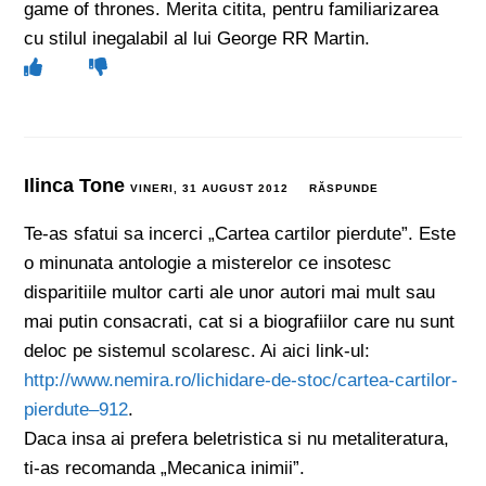
game of thrones. Merita citita, pentru familiarizarea
cu stilul inegalabil al lui George RR Martin.
Ilinca Tone
VINERI, 31 AUGUST 2012
RĂSPUNDE
Te-as sfatui sa incerci „Cartea cartilor pierdute”. Este
o minunata antologie a misterelor ce insotesc
disparitiile multor carti ale unor autori mai mult sau
mai putin consacrati, cat si a biografiilor care nu sunt
deloc pe sistemul scolaresc. Ai aici link-ul:
http://www.nemira.ro/lichidare-de-stoc/cartea-cartilor-
pierdute–912
.
Daca insa ai prefera beletristica si nu metaliteratura,
ti-as recomanda „Mecanica inimii”.