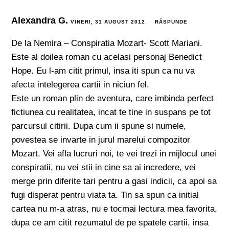
Alexandra G.
VINERI, 31 AUGUST 2012
RĂSPUNDE
De la Nemira – Conspiratia Mozart- Scott Mariani.
Este al doilea roman cu acelasi personaj Benedict
Hope. Eu l-am citit primul, insa iti spun ca nu va
afecta intelegerea cartii in niciun fel.
Este un roman plin de aventura, care imbinda perfect
fictiunea cu realitatea, incat te tine in suspans pe tot
parcursul citirii. Dupa cum ii spune si numele,
povestea se invarte in jurul marelui compozitor
Mozart. Vei afla lucruri noi, te vei trezi in mijlocul unei
conspiratii, nu vei stii in cine sa ai incredere, vei
merge prin diferite tari pentru a gasi indicii, ca apoi sa
fugi disperat pentru viata ta. Tin sa spun ca initial
cartea nu m-a atras, nu e tocmai lectura mea favorita,
dupa ce am citit rezumatul de pe spatele cartii, insa