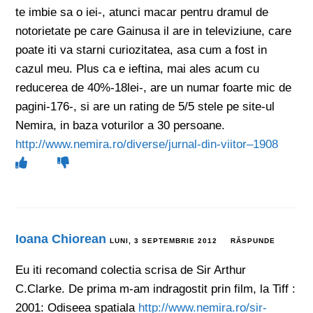
te imbie sa o iei-, atunci macar pentru dramul de
notorietate pe care Gainusa il are in televiziune, care
poate iti va starni curiozitatea, asa cum a fost in
cazul meu. Plus ca e ieftina, mai ales acum cu
reducerea de 40%-18lei-, are un numar foarte mic de
pagini-176-, si are un rating de 5/5 stele pe site-ul
Nemira, in baza voturilor a 30 persoane.
http://www.nemira.ro/diverse/jurnal-din-viitor–1908
Ioana Chiorean
LUNI, 3 SEPTEMBRIE 2012
RĂSPUNDE
Eu iti recomand colectia scrisa de Sir Arthur
C.Clarke. De prima m-am indragostit prin film, la Tiff :
2001: Odiseea spatiala
http://www.nemira.ro/sir-