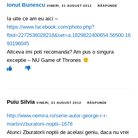
Ionut Bunescu
VINERI, 31 AUGUST 2012
RĂSPUNDE
Ia uite ce am eu aici –
https://www.facebook.com/photo.php?
fbid=2272536028218&set=a.1829822400654.56500.16
93196045
Altceva imi poti recomanda? Am pus o singura
exceptie – NU Game of Thrones
Puiu Silvia
VINERI, 31 AUGUST 2012
RĂSPUNDE
http://www.nemira.ro/serie-autor-george-r-r-
martin/zburatorii-noptii–1678
Atunci Zburatorii noptii de acelasi geniu, daca nu vrei