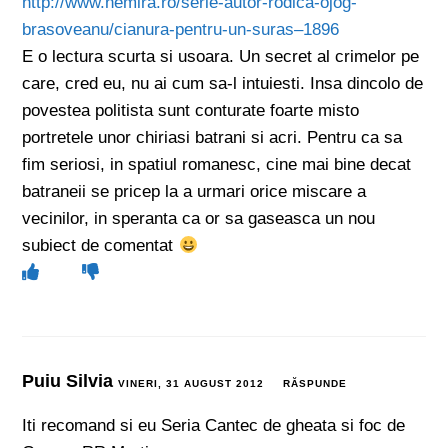
http://www.nemira.ro/serie-autor-rodica-ojog-
brasoveanu/cianura-pentru-un-suras–1896
E o lectura scurta si usoara. Un secret al crimelor pe
care, cred eu, nu ai cum sa-l intuiesti. Insa dincolo de
povestea politista sunt conturate foarte misto
portretele unor chiriasi batrani si acri. Pentru ca sa
fim seriosi, in spatiul romanesc, cine mai bine decat
batraneii se pricep la a urmari orice miscare a
vecinilor, in speranta ca or sa gaseasca un nou
subiect de comentat
Puiu Silvia
VINERI, 31 AUGUST 2012
RĂSPUNDE
Iti recomand si eu Seria Cantec de gheata si foc de