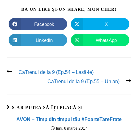
DĂ UN LIKE ȘI-UN SHARE, MON CHER!
Facebook
X
LinkedIn
WhatsApp
CaTrenul de la 9 (Ep.54 – Lasă-le)
CaTrenul de la 9 (Ep.55 – Un an)
S-AR PUTEA SĂ ÎȚI PLACĂ ȘI
AVON – Timp din timpul tău #FoarteTareFrate
luni, 6 martie 2017