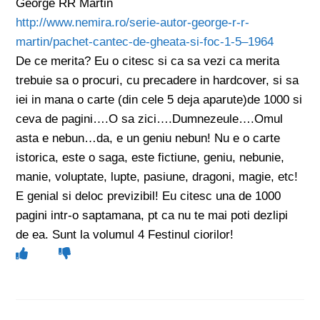
George RR Martin
http://www.nemira.ro/serie-autor-george-r-r-
martin/pachet-cantec-de-gheata-si-foc-1-5–1964
De ce merita? Eu o citesc si ca sa vezi ca merita
trebuie sa o procuri, cu precadere in hardcover, si sa
iei in mana o carte (din cele 5 deja aparute)de 1000 si
ceva de pagini….O sa zici….Dumnezeule….Omul
asta e nebun…da, e un geniu nebun! Nu e o carte
istorica, este o saga, este fictiune, geniu, nebunie,
manie, voluptate, lupte, pasiune, dragoni, magie, etc!
E genial si deloc previzibil! Eu citesc una de 1000
pagini intr-o saptamana, pt ca nu te mai poti dezlipi
de ea. Sunt la volumul 4 Festinul ciorilor!