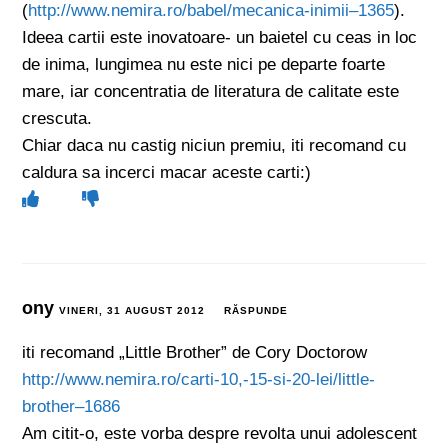
(
http://www.nemira.ro/babel/mecanica-inimii–1365
).
Ideea cartii este inovatoare- un baietel cu ceas in loc
de inima, lungimea nu este nici pe departe foarte
mare, iar concentratia de literatura de calitate este
crescuta.
Chiar daca nu castig niciun premiu, iti recomand cu
caldura sa incerci macar aceste carti:)
ony
VINERI, 31 AUGUST 2012
RĂSPUNDE
iti recomand „Little Brother” de Cory Doctorow
http://www.nemira.ro/carti-10,-15-si-20-lei/little-
brother–1686
Am citit-o, este vorba despre revolta unui adolescent