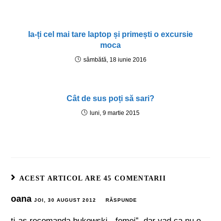
Ia-ți cel mai tare laptop și primești o excursie
moca
sâmbătă, 18 iunie 2016
Cât de sus poți să sari?
luni, 9 martie 2015
ACEST ARTICOL ARE 45 COMENTARII
oana
JOI, 30 AUGUST 2012
RĂSPUNDE
ti-as recomanda bukowski, „femei”, dar vad ca nu o