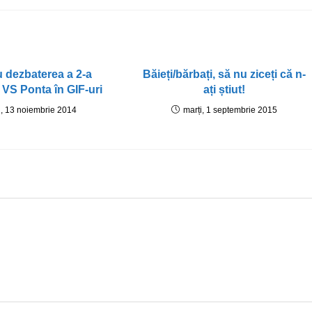
 dezbaterea a 2-a
Băieți/bărbați, să nu ziceți că n-
 VS Ponta în GIF-uri
ați știut!
i, 13 noiembrie 2014
marți, 1 septembrie 2015