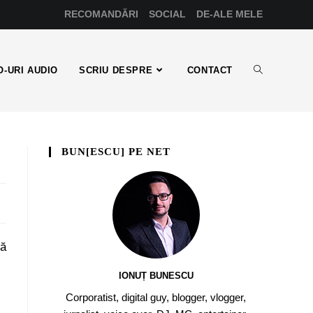
RECOMANDĂRI
SOCIAL
DE-ALE MELE
-URI AUDIO
SCRIU DESPRE
CONTACT
BUN[ESCU] PE NET
uă
IONUȚ BUNESCU
Corporatist, digital guy, blogger, vlogger,