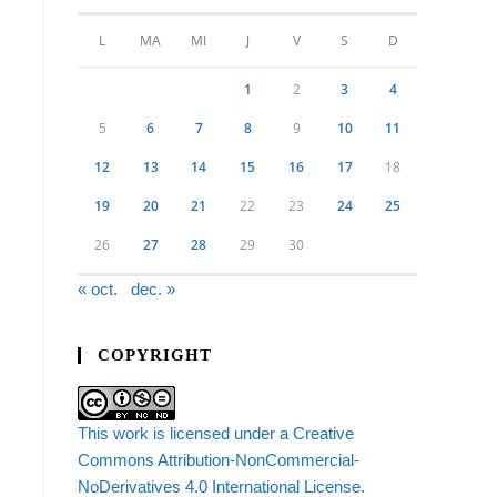
L
MA
MI
J
V
S
D
1
2
3
4
5
6
7
8
9
10
11
12
13
14
15
16
17
18
19
20
21
22
23
24
25
26
27
28
29
30
« oct.
dec. »
COPYRIGHT
This work is licensed under a Creative
Commons Attribution-NonCommercial-
NoDerivatives 4.0 International License.