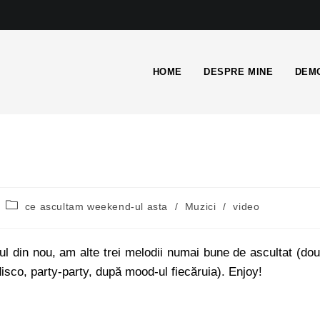
HOME
DESPRE MINE
DEMO
ce ascultam weekend-ul asta
/
Muzici
/
video
ul din nou, am alte trei melodii numai bune de ascultat (do
disco, party-party, după mood-ul fiecăruia). Enjoy!