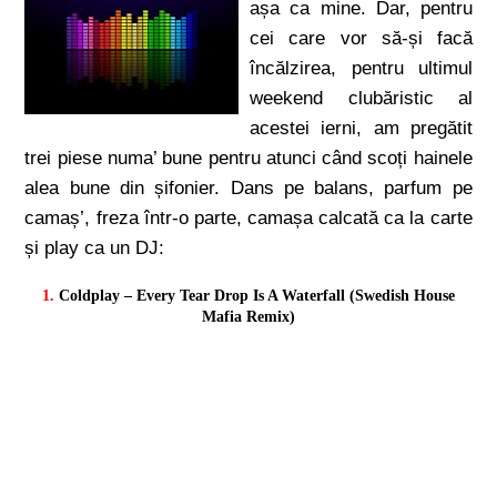
așa ca mine. Dar, pentru
cei care vor să-și facă
încălzirea, pentru ultimul
weekend clubăristic al
acestei ierni, am pregătit
trei piese numa’ bune pentru atunci când scoți hainele
alea bune din șifonier. Dans pe balans, parfum pe
camaș’, freza într-o parte, camașa calcată ca la carte
și play ca un DJ:
1.
Coldplay – Every Tear Drop Is A Waterfall (Swedish House
Mafia Remix)