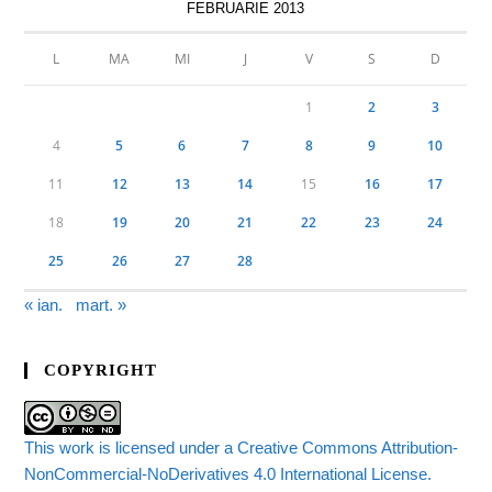
FEBRUARIE 2013
L
MA
MI
J
V
S
D
1
2
3
4
5
6
7
8
9
10
11
12
13
14
15
16
17
18
19
20
21
22
23
24
25
26
27
28
« ian.
mart. »
COPYRIGHT
This work is licensed under a Creative Commons Attribution-
NonCommercial-NoDerivatives 4.0 International License.