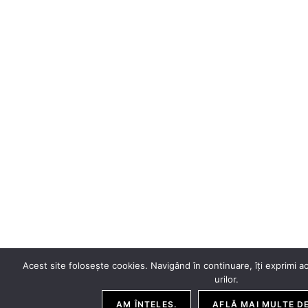
Acest site folosește cookies. Navigând în continuare, îți exprimi ac
urilor.
AM ÎNȚELES.
AFLĂ MAI MULTE DE