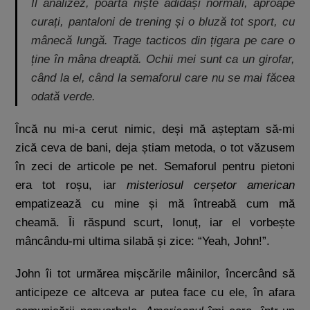
Îl analizez, poartă niște adidași normali, aproape
curați, pantaloni de trening și o bluză tot sport, cu
mânecă lungă. Trage tacticos din țigara pe care o
ține în mâna dreaptă. Ochii mei sunt ca un girofar,
când la el, când la semaforul care nu se mai făcea
odată verde.
Încă nu mi-a cerut nimic, deși mă așteptam să-mi
zică ceva de bani, deja știam metoda, o tot văzusem
în zeci de articole pe net. Semaforul pentru pietoni
era tot roșu, iar
misteriosul cerșetor american
empatizează cu mine și mă întreabă cum mă
cheamă. Îi răspund scurt, Ionuț, iar el vorbește
mâncându-mi ultima silabă și zice: “Yeah, John!”.
John îi tot urmărea mișcările mâinilor, încercând să
anticipeze ce altceva ar putea face cu ele, în afara