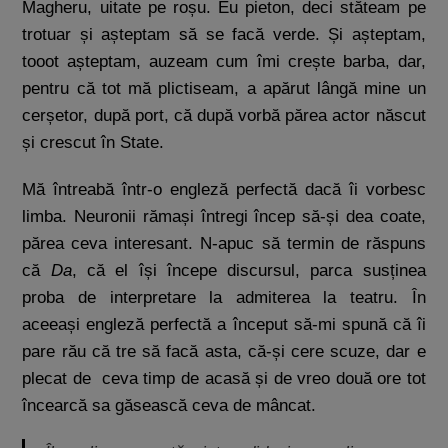
Magheru, uitate pe roșu. Eu pieton, deci stăteam pe
trotuar și așteptam să se facă verde. Și așteptam,
tooot așteptam, auzeam cum îmi crește barba, dar,
pentru că tot mă plictiseam, a apărut lângă mine un
cerșetor, după port, că după vorbă părea actor născut
și crescut în State.
Mă întreabă într-o engleză perfectă dacă îi vorbesc
limba. Neuronii rămași întregi încep să-și dea coate,
părea ceva interesant. N-apuc să termin de răspuns
că
Da
, că el își începe discursul, parca susținea
proba de interpretare la admiterea la teatru. În
aceeași engleză perfectă a început să-mi spună că îi
pare rău că tre să facă asta, că-și cere scuze, dar e
plecat de ceva timp de acasă și de vreo două ore tot
încearcă sa găsească ceva de mâncat.