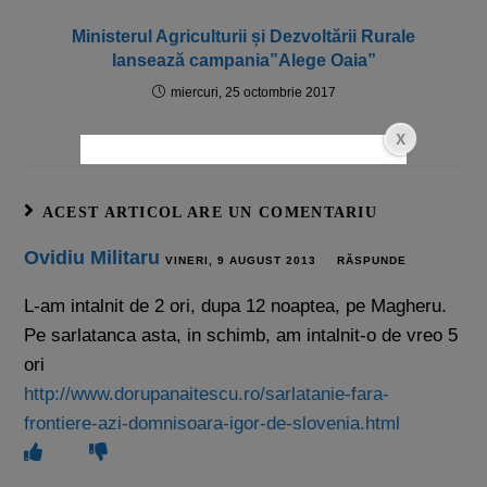
Ministerul Agriculturii și Dezvoltării Rurale
lansează campania”Alege Oaia”
miercuri, 25 octombrie 2017
ACEST ARTICOL ARE UN COMENTARIU
Ovidiu Militaru
VINERI, 9 AUGUST 2013
RĂSPUNDE
L-am intalnit de 2 ori, dupa 12 noaptea, pe Magheru.
Pe sarlatanca asta, in schimb, am intalnit-o de vreo 5
ori
http://www.dorupanaitescu.ro/sarlatanie-fara-
frontiere-azi-domnisoara-igor-de-slovenia.html