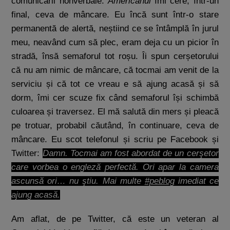
comunicării nonverbale.
Americanul
îmi cere, într-un
final, ceva de mâncare. Eu încă sunt într-o stare
permanentă de alertă, neștiind ce se întâmplă în jurul
meu, neavând cum să plec, eram deja cu un picior în
stradă, însă semaforul tot roșu. Îi spun cerșetorului
că nu am nimic de mâncare, că tocmai am venit de la
serviciu și că tot ce vreau e să ajung acasă și să
dorm, îmi cer scuze fix când semaforul își schimbă
culoarea și traversez. El mă salută din mers și pleacă
pe trotuar, probabil căutând, în continuare, ceva de
mâncare. Eu scot telefonul și scriu pe Facebook și
Twitter:
Damn. Tocmai am fost abordat de un cerşetor
care vorbea o engleză perfectă. Ori apar la camera
ascunsă ori… nu ştiu. Mai multe
‪#‎peblog‬
imediat ce
ajung acasă.
Am aflat, de pe Twitter, că este un veteran al