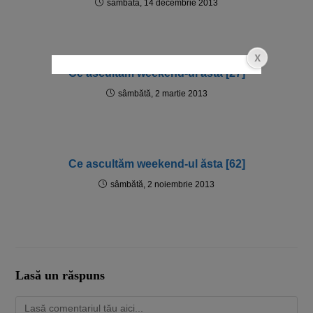
sâmbătă, 14 decembrie 2013
Ce ascultăm weekend-ul ăsta [27]
sâmbătă, 2 martie 2013
Ce ascultăm weekend-ul ăsta [62]
sâmbătă, 2 noiembrie 2013
Lasă un răspuns