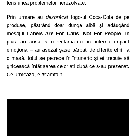
tensiunea problemelor nerezolvate.
Prin urmare au
dezbrăcat
logo-ul Coca-Cola de pe
produse, păstrând doar dunga albă și adăugând
mesajul
Labels Are For Cans, Not For People
. În
plus, au lansat și o reclamă cu un puternic impact
emoțional – au așezat șase bărbați de diferite etnii la
o masă, totul se petrece în întuneric și ei trebuie să
ghicească înfățișarea celorlați după ce s-au prezenat.
Ce urmează, e #camfain: