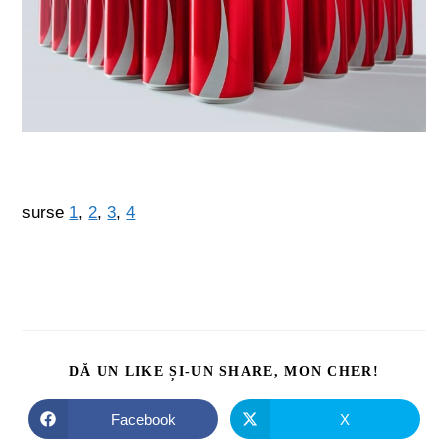
surse
1
,
2
,
3
,
4
DĂ UN LIKE ȘI-UN SHARE, MON CHER!
Facebook
X