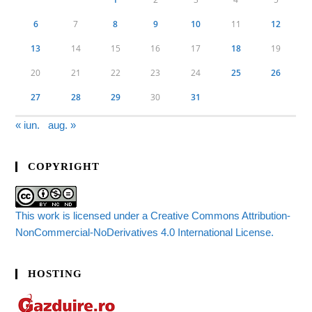
6
7
8
9
10
11
12
13
14
15
16
17
18
19
20
21
22
23
24
25
26
27
28
29
30
31
« iun.
aug. »
COPYRIGHT
This work is licensed under a Creative Commons Attribution-
NonCommercial-NoDerivatives 4.0 International License.
HOSTING