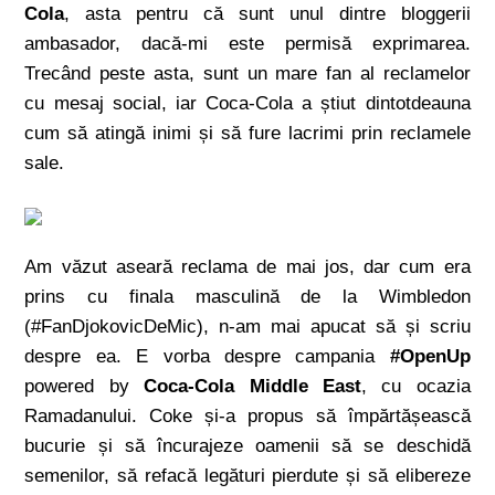
Cola
, asta pentru că sunt unul dintre bloggerii
ambasador, dacă-mi este permisă exprimarea.
Trecând peste asta, sunt un mare fan al reclamelor
cu mesaj social, iar Coca-Cola a știut dintotdeauna
cum să atingă inimi și să fure lacrimi prin reclamele
sale.
Am văzut aseară reclama de mai jos, dar cum era
prins cu finala masculină de la Wimbledon
(#FanDjokovicDeMic), n-am mai apucat să și scriu
despre ea. E vorba despre campania
#OpenUp
powered by
Coca-Cola Middle East
, cu ocazia
Ramadanului. Coke și-a propus să împărtășească
bucurie și să încurajeze oamenii să se deschidă
semenilor, să refacă legături pierdute și să elibereze