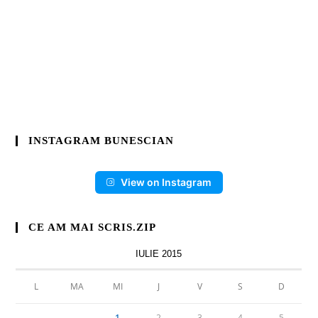
INSTAGRAM BUNESCIAN
View on Instagram
CE AM MAI SCRIS.ZIP
IULIE 2015
L
MA
MI
J
V
S
D
1
2
3
4
5