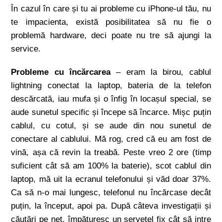
În cazul în care și tu ai probleme cu iPhone-ul tău, nu
te impacienta, există posibilitatea să nu fie o
problemă hardware, deci poate nu tre să ajungi la
service.
Probleme cu încărcarea
– eram la birou, cablul
lightning conectat la laptop, bateria de la telefon
descărcată, iau mufa și o înfig în locașul special, se
aude sunetul specific și începe să încarce. Mișc puțin
cablul, cu cotul, și se aude din nou sunetul de
conectare al cablului. Mă rog, cred că eu am fost de
vină, așa că revin la treabă. Peste vreo 2 ore (timp
suficient cât să am 100% la baterie), scot cablul din
laptop, mă uit la ecranul telefonului și văd doar 37%.
Ca să n-o mai lungesc, telefonul nu încărcase decât
puțin, la început, apoi pa. După câteva investigații și
căutări pe net, împăturesc un șervețel fix cât să intre