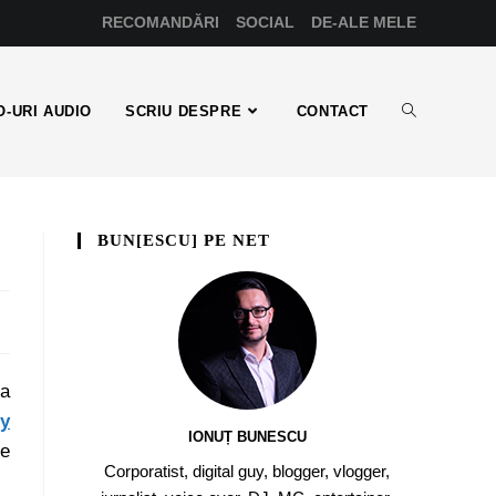
RECOMANDĂRI
SOCIAL
DE-ALE MELE
-URI AUDIO
SCRIU DESPRE
CONTACT
BUN[ESCU] PE NET
 a
cy
IONUȚ BUNESCU
ne
Corporatist, digital guy, blogger, vlogger,