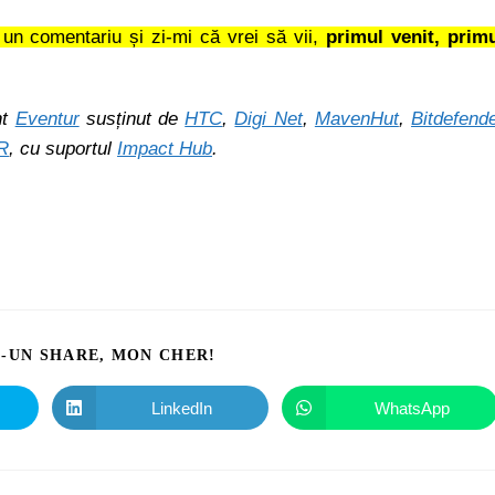
un comentariu și zi-mi că vrei să vii,
primul venit, prim
t
Eventur
susținut de
HTC
,
Digi Net
,
MavenHut
,
Bitdefend
R
, cu suportul
Impact Hub
.
I-UN SHARE, MON CHER!
LinkedIn
WhatsApp