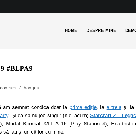
HOME
DESPRE MINE
DEMO
y 9 #BLPA9
concurs
/
hangout
că am semnat condica doar la
prima ediție
, la
a treia
și la
arty
. Și ca să nu joc singur (nici acum)
Starcraft 2 – Lega
), Mortal Kombat X/FIFA 16 (Play Station 4), Hearthsto
să iau și un cititor cu mine.