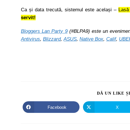
Ca și data trecută, sistemul este același –
Lasă 
servit!
Bloggers Lan Party 9
(#BLPA9) este un evenimen
Antivirus
,
Blizzard
,
ASUS
,
Native Box
,
Calif
,
UBE
DĂ UN LIKE Ș
Facebook
X