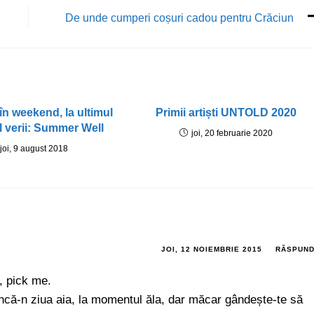
De unde cumperi coșuri cadou pentru Crăciun
n weekend, la ultimul
Primii artiști UNTOLD 2020
al verii: Summer Well
joi, 20 februarie 2020
joi, 9 august 2018
JOI, 12 NOIEMBRIE 2015
RĂSPUN
, pick me.
ncă-n ziua aia, la momentul ăla, dar măcar gândește-te să