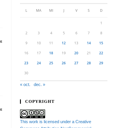
L
MA
MI
J
V
S
D
1
2
3
4
5
6
7
8
DE
9
10
11
12
13
14
15
16
17
18
19
20
21
22
23
24
25
26
27
28
29
30
« oct.
dec. »
COPYRIGHT
DE
This work is licensed under a Creative