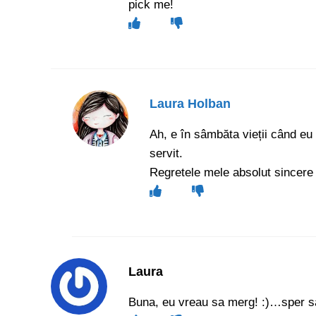
pick me!
Laura Holban
Ah, e în sâmbăta vieții când e
servit.
Regretele mele absolut sincere 
Laura
Buna, eu vreau sa merg! :)…sper sa