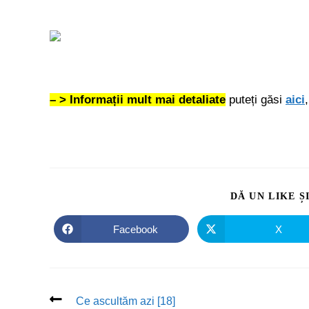
– > Informații mult mai detaliate
puteți găsi
aici
DĂ UN LIKE Ș
Facebook
X
Ce ascultăm azi [18]