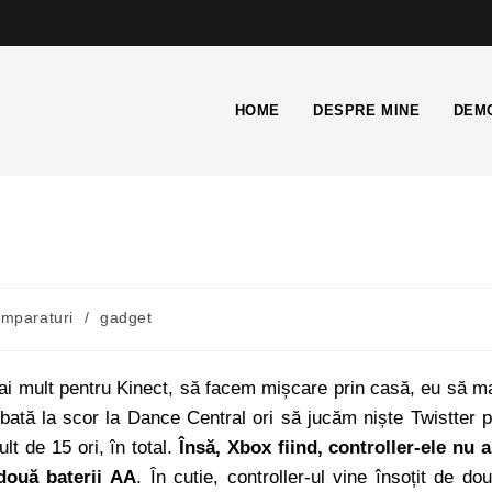
HOME
DESPRE MINE
DEMO
mparaturi
/
gadget
ai mult pentru Kinect, să facem mișcare prin casă, eu să m
tă la scor la Dance Central ori să jucăm niște Twistter 
t de 15 ori, în total.
Însă, Xbox fiind, controller-ele nu 
 două baterii AA
. În cutie, controller-ul vine însoțit de do