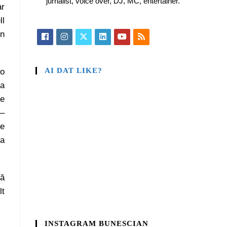
jurnalist, voice over, DJ, MC, entertainer.
ar
ll
în
AI DAT LIKE?
io
ra
de
 –
te
la
că
lt
INSTAGRAM BUNESCIAN