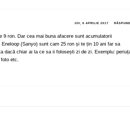
JOI, 6 APRILIE 2017
RĂSPUN
ne e 9 ron. Dar cea mai buna afacere sunt acumulatorii
c Eneloop (Sanyo) sunt cam 25 ron și te țin 10 ani far sa
dacă chiar ai la ce sa ii folosești zi de zi. Exemplu: periuț
foto etc.