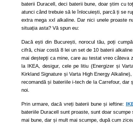
baterii Duracell, deci baterii bune, doar știm cu t
atunci când trebuie să le înlocuiești, parcă ți se ru
extra mega xxl alkaline. Dar nici unele proaste nu
situația asta? Vă spun eu:
Dacă ești din București, norocul tău, poți cump
cifră, chiar costă 8 lei un set de 10 baterii alkali
mai deștepți ca mine, care au testat vreo câteva z
la IKEA, desigur, cele pe litiu (Energizer și Vart
Kirkland Signature și Varta High Energy Alkaline)
recomandă și bateriile i-tech de la Carrefour, dar 
noi.
Prin urmare, dacă vreți baterii bune și ieftine:
IK
bateriile Duracell sunt proaste, sunt doar scumpe 
mai bune, dar și mult mai scumpe, după cum zicea