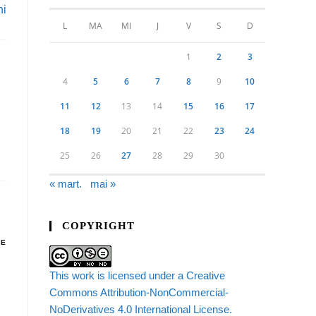
ni
L
MA
MI
J
V
S
D
1
2
3
4
5
6
7
8
9
10
11
12
13
14
15
16
17
18
19
20
21
22
23
24
25
26
27
28
29
30
« mart.
mai »
COPYRIGHT
DE
This work is licensed under a Creative
Commons Attribution-NonCommercial-
NoDerivatives 4.0 International License.