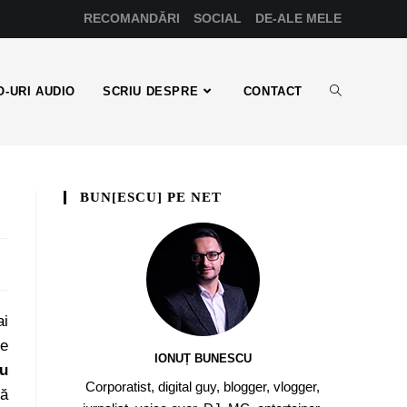
RECOMANDĂRI
SOCIAL
DE-ALE MELE
-URI AUDIO
SCRIU DESPRE
CONTACT
BUN[ESCU] PE NET
ai
pe
IONUȚ BUNESCU
au
Corporatist, digital guy, blogger, vlogger,
uă