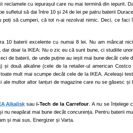
oții reclamele cu iepurașul care nu mai termină din iepurit. D
pe sufletul să dai între 10 și 24 de lei pe patru baterii Durace
 poți să cumperi, că tot n-ai rezolvat nimic. Deci, ce faci 
ăra 10 baterii excelente cu numai 8 lei. Nu am mâncat nic
ne, dar doar la IKEA: Nu o zic eu că sunt bune, ci studiile uno
eci de baterii, de unde puține au ieșit mai bune decât cele 
a) și două alkaline (cele de la retailer-ul american Costco
, toate mult mai scumpe decât cele de la IKEA. Aceleași tes
și ale multor altor lanțuri de magazine care nu se găsesc și 
EA Alkalisk
sau
i-Tech de la Carrefour
. A nu se înțelege 
și nu neapărat mai bune decât concurența. Pentru baterii mu
m și mai sus, Energizer și Varta.