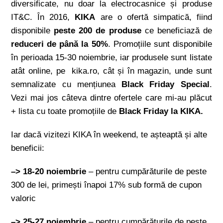
diversificate, nu doar la electrocasnice și produse
IT&C. În 2016,
KIKA
are o ofertă simpatică, fiind
disponibile
peste 200 de produse
ce beneficiază de
reduceri de până la 50%
. Promoțiile sunt disponibile
în perioada 15-30 noiembrie, iar produsele sunt listate
atât online, pe kika.ro, cât și în magazin, unde sunt
semnalizate cu mențiunea
Black Friday Special
.
Vezi mai jos câteva dintre ofertele care mi-au plăcut
+ lista cu toate promoțiile de
Black Friday la KIKA.
Iar dacă vizitezi KIKA în weekend, te așteaptă și alte
beneficii:
–> 18-20 noiembrie
– pentru cumpărăturile de peste
300 de lei, primești înapoi 17% sub formă de cupon
valoric
–>
25-27 noiembrie
– pentru cumpărăturile de peste