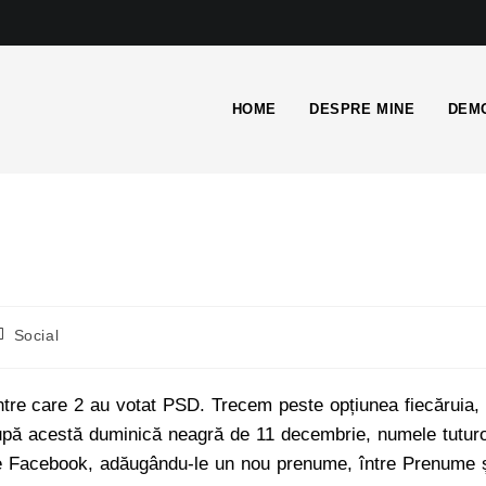
HOME
DESPRE MINE
DEMO
Social
dintre care 2 au votat PSD. Trecem peste opțiunea fiecăruia,
upă acestă duminică neagră de 11 decembrie, numele tutur
pe Facebook, adăugându-le un nou prenume, între Prenume 