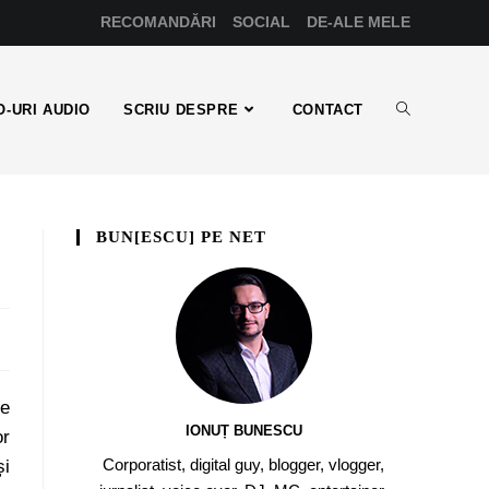
RECOMANDĂRI
SOCIAL
DE-ALE MELE
-URI AUDIO
SCRIU DESPRE
CONTACT
BUN[ESCU] PE NET
 e
IONUȚ BUNESCU
or
Corporatist, digital guy, blogger, vlogger,
și