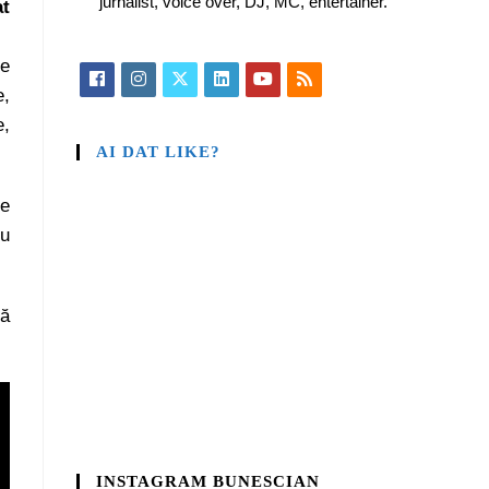
jurnalist, voice over, DJ, MC, entertainer.
t
de
e,
e,
AI DAT LIKE?
pe
nu
ză
INSTAGRAM BUNESCIAN