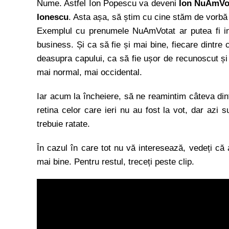
Nume. Astfel Ion Popescu va deveni
Ion NuAmVo
Ionescu
. Asta așa, să știm cu cine stăm de vorbă î
Exemplul cu prenumele NuAmVotat ar putea fi ins
business. Și ca să fie și mai bine, fiecare dintre 
deasupra capului, ca să fie ușor de recunoscut și 
mai normal, mai occidental.
Iar acum la încheiere, să ne reamintim câteva dint
retina celor care ieri nu au fost la vot, dar azi 
trebuie ratate.
În cazul în care tot nu vă interesează, vedeți că 
mai bine. Pentru restul, treceți peste clip.