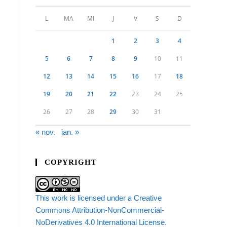
L
MA
MI
J
V
S
D
1
2
3
4
5
6
7
8
9
10
11
12
13
14
15
16
17
18
19
20
21
22
23
24
25
26
27
28
29
30
31
« nov.
ian. »
COPYRIGHT
This work is licensed under a Creative
Commons Attribution-NonCommercial-
NoDerivatives 4.0 International License.