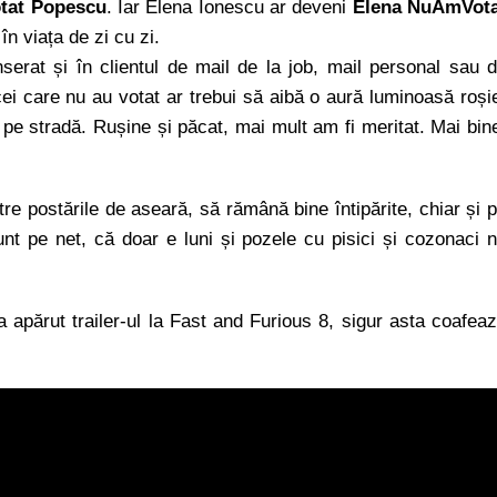
tat Popescu
. Iar Elena Ionescu ar deveni
Elena NuAmVota
n viața de zi cu zi.
erat și în clientul de mail de la job, mail personal sau 
cei care nu au votat ar trebui să aibă o aură luminoasă roși
pe stradă. Rușine și păcat, mai mult am fi meritat. Mai bin
re postările de aseară, să rămână bine întipărite, chiar și 
sunt pe net, că doar e luni și pozele cu pisici și cozonaci 
a apărut trailer-ul la Fast and Furious 8, sigur asta coafea