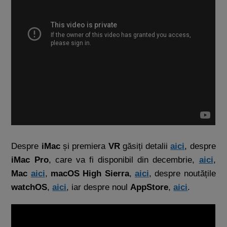
Despre
iMac
și premiera
VR
găsiți detalii
aici
, despre
iMac Pro
, care va fi disponibil din decembrie,
aici
,
Mac
aici
,
macOS High Sierra
,
aici
, despre noutățile
watchOS
,
aici
, iar despre noul
AppStore
,
aici
.