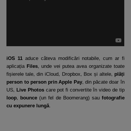
iOS 11
aduce câteva modificări notabile, cum ar fi
aplicația
Files
, unde vei putea avea organizate toate
fișierele tale, din iCloud, Dropbox, Box și altele,
p
lăți
person to person prin Apple Pay
, din păcate doar în
US,
Live Photos
care pot fi convertite în video de tip
loop
,
bounce
(un fel de Boomerang) sau
fotografie
cu expunere lungă
.