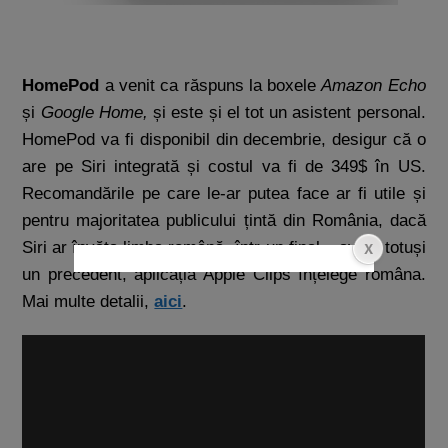
HomePod
a venit ca răspuns la boxele
Amazon Echo
și
Google Home,
și este și el tot un asistent personal.
HomePod va fi disponibil din decembrie, desigur că o
are pe Siri integrată și costul va fi de 349$ în US.
Recomandările pe care le-ar putea face ar fi utile și
pentru majoritatea publicului țintă din România, dacă
Siri ar învăța limba română, într-un final – avem totuși
un precedent, aplicația Apple Clips înțelege româna.
Mai multe detalii,
aici
.