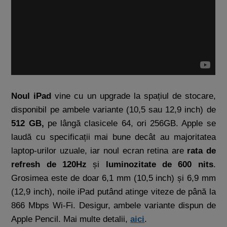
Noul iPad
vine cu un upgrade la spațiul de stocare,
disponibil pe ambele variante (10,5 sau 12,9 inch) de
512 GB,
pe lângă clasicele
64, ori 256GB. Apple se
laudă cu specificații mai bune decât au majoritatea
laptop-urilor uzuale, iar noul ecran retina are
rata de
refresh de 120Hz
și
luminozitate de 600 nits
.
Grosimea este de doar 6,1 mm (10,5 inch) și 6,9 mm
(12,9 inch), noile iPad putând atinge viteze de până la
866 Mbps Wi-Fi. Desigur, ambele variante dispun de
Apple Pencil. Mai multe detalii,
aici
.