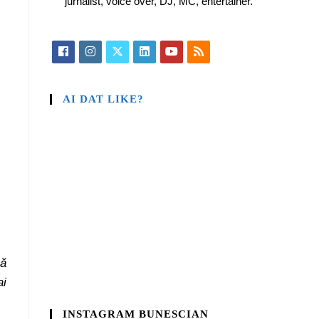
jurnalist, voice over, DJ, MC, entertainer.
AI DAT LIKE?
să
ai
INSTAGRAM BUNESCIAN