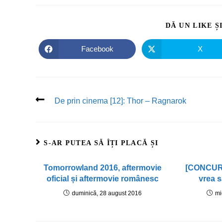
DĂ UN LIKE Ș
Facebook
X
De prin cinema [12]: Thor – Ragnarok
S-AR PUTEA SĂ ÎȚI PLACĂ ȘI
Tomorrowland 2016, aftermovie
[CONCURS]
oficial și aftermovie românesc
vrea 
duminică, 28 august 2016
mi