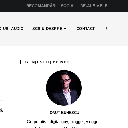
RECOMANDĂRI
SOCIAL
DE-ALE MELE
-URI AUDIO
SCRIU DESPRE
CONTACT
BUN[ESCU] PE NET
u
să
IONUȚ BUNESCU
Corporatist, digital guy, blogger, vlogger,