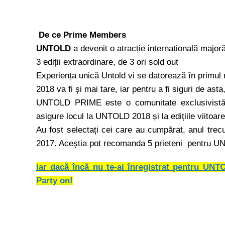
De ce Prime Members
UNTOLD
a devenit o atracție internațională majoră 
3 ediții extraordinare, de 3 ori sold out
Experiența unică Untold vi se datorează în primul
2018 va fi și mai tare, iar pentru a fi siguri de asta
UNTOLD PRIME este o comunitate exclusivistă, 
asigure locul la UNTOLD 2018 și la edițiile viitoar
Au fost selectați cei care au cumpărat, anul 
2017. Aceștia pot recomanda 5 prieteni
pentru U
Iar dacă încă nu te-ai înregistrat pentru UNT
Party on!