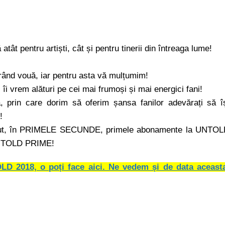
atât pentru artiști, cât și pentru tinerii din întreaga lume!
 rând vouă, iar pentru asta vă mulțumim!
, îi vrem alături pe cei mai frumoși și mai energici fani!
prin care dorim să oferim șansa fanilor adevărați să î
e!
trecut, în PRIMELE SECUNDE, primele abonamente la UNTO
NTOLD PRIME!
OLD 2018, o poți face aici. Ne vedem și de data aceast