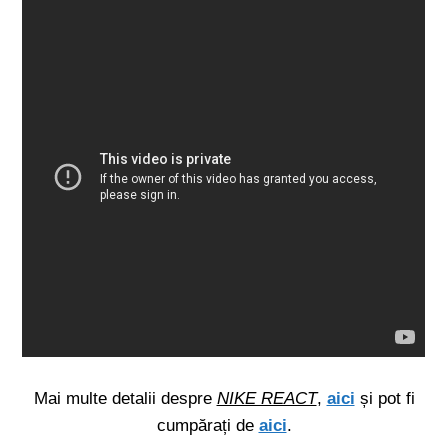
Mai multe detalii despre
NIKE REACT
,
aici
și pot fi
cumpărați de
aici
.