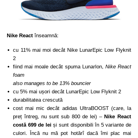
Nike React
înseamnă:
cu 11% mai moi decât Nike LunarEpic Low Flyknit
2
fiind mai moale decât spuma Lunarlon,
Nike React
foam
also manages to be 13% bouncier
cu 5% mai ușori decât LunarEpic Low Flyknit 2
durabilitatea crescută
cost mai mic decât adidas UltraBOOST (care, la
preț întreg, nu sunt sub 800 de lei) –
Nike React
costă 699 de lei
și sunt disponibili în 5 variante de
culori. Încă nu mă pot hotărî dacă îmi plac mai