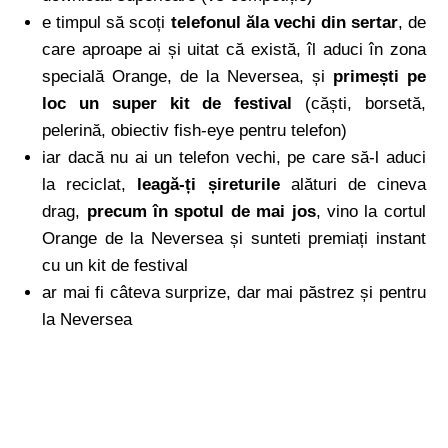
e timpul să scoți
telefonul ăla vechi din sertar
, de
care aproape ai și uitat că există, îl aduci în zona
specială Orange, de la Neversea, și
primești pe
loc un super kit de festival
(căști, borsetă,
pelerină, obiectiv fish-eye pentru telefon)
iar dacă nu ai un telefon vechi, pe care să-l aduci
la reciclat,
leagă-ți șireturile
alături de cineva
drag,
precum în spotul de mai jos
, vino la cortul
Orange de la Neversea și sunteti premiați instant
cu un kit de festival
ar mai fi câteva surprize, dar mai păstrez și pentru
la Neversea