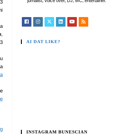
jurnalist, voice over, DJ, MC, entertainer.
 3
ni
ea
e
,
AI DAT LIKE?
 3
ru
la
ra
ne
de
og
INSTAGRAM BUNESCIAN