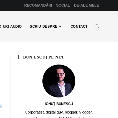
RECOMANDĂRI
SOCIAL
DE-ALE MELE
-URI AUDIO
SCRIU DESPRE
CONTACT
BUN[ESCU] PE NET
IONUȚ BUNESCU
și
Corporatist, digital guy, blogger, vlogger,