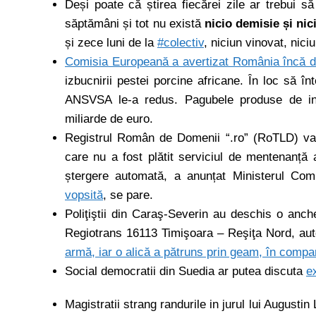
Deși poate că știrea fiecărei zile ar trebui 
săptămâni și tot nu există
nicio demisie și nic
și zece luni de la
#
colectiv
, niciun vinovat, nici
Comisia Europeană a avertizat România încă di
izbucnirii pestei porcine africane. În loc să 
ANSVSA le-a redus. Pagubele produse de in
miliarde de euro.
Registrul Român de Domenii “.ro” (RoTLD) va 
care nu a fost plătit serviciul de mentenanță 
ștergere automată, a anunțat Ministerul Comun
vopsită
, se pare.
Poliţiştii din Caraş-Severin au deschis o anc
Regiotrans 16113 Timişoara – Reşiţa Nord, aut
armă, iar o alică a pătruns prin geam, în compa
Social democratii din Suedia ar putea discuta
e
Magistratii strang randurile in jurul lui Augustin