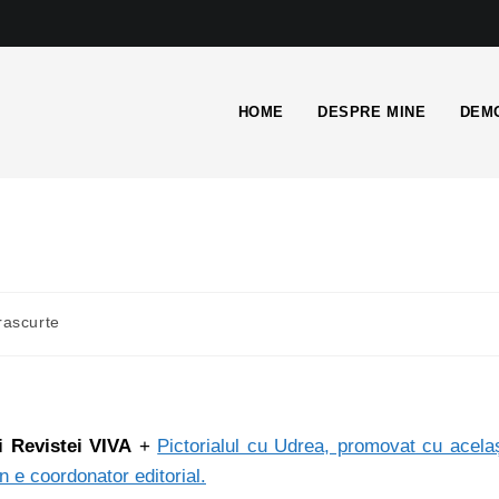
HOME
DESPRE MINE
DEMO
rascurte
i Revistei VIVA
+
Pictorialul cu Udrea, promovat cu acela
n e coordonator editorial.