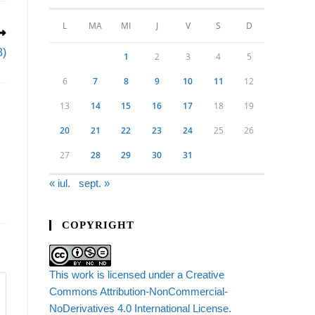
L
MA
MI
J
V
S
D
8)
1
2
3
4
5
6
7
8
9
10
11
12
13
14
15
16
17
18
19
20
21
22
23
24
25
26
27
28
29
30
31
« iul.
sept. »
COPYRIGHT
This work is licensed under a Creative
Commons Attribution-NonCommercial-
NoDerivatives 4.0 International License.