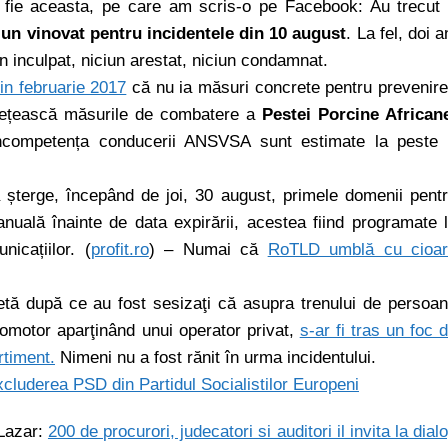
să fie aceasta, pe care am scris-o pe Facebook: Au trecut
iun vinovat pentru incidentele din 10 august
. La fel, doi a
un inculpat, niciun arestat, niciun condamnat.
n februarie 2017
că nu ia măsuri concrete pentru prevenir
întețească măsurile de combatere a
Pestei Porcine African
competența conducerii ANSVSA sunt estimate la peste
șterge, începând de joi, 30 august, primele domenii pent
anuală înainte de data expirării, acestea fiind programate 
icațiilor. (
profit.ro
) – Numai că
RoTLD umblă cu cioa
hetă după ce au fost sesizaţi că asupra trenului de persoa
omotor aparţinând unui operator privat,
s-ar fi tras un foc 
rtiment.
Nimeni nu a fost rănit în urma incidentului.
xcluderea PSD din Partidul Socialistilor Europeni
 Lazar:
200 de procurori, judecatori si auditori il invita la dial