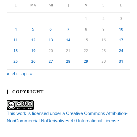
L
MA
MI
J
V
S
D
1
2
3
4
5
6
7
8
9
10
11
12
13
14
15
16
17
18
19
20
21
22
23
24
25
26
27
28
29
30
31
« feb.
apr. »
COPYRIGHT
This work is licensed under a Creative Commons Attribution-
NonCommercial-NoDerivatives 4.0 International License.