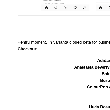
Pentru moment, în varianta closed beta for busin
Checkout
:
Adida
Anastasia Beverly 
Bal
Burb
ColourPop 
Huda Beau