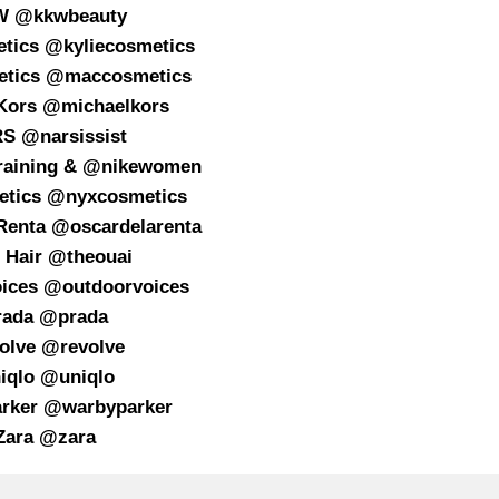
 @kkwbeauty
etics @kyliecosmetics
tics @maccosmetics
 Kors @michaelkors
S @narsissist
raining & @nikewomen
tics @nyxcosmetics
 Renta @oscardelarenta
 Hair @theouai
oices @outdoorvoices
rada @prada
olve @revolve
iqlo @uniqlo
rker @warbyparker
Zara @zara