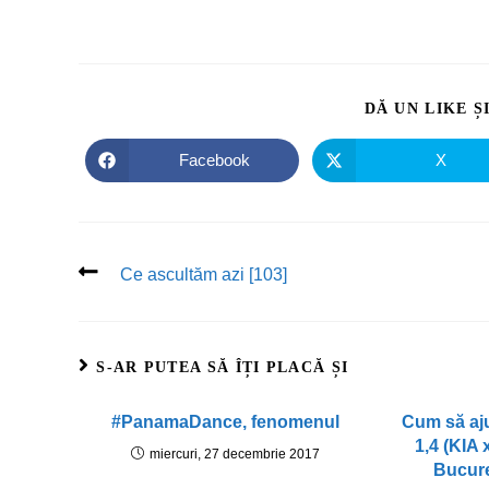
DĂ UN LIKE Ș
Facebook
X
Ce ascultăm azi [103]
S-AR PUTEA SĂ ÎȚI PLACĂ ȘI
#PanamaDance, fenomenul
Cum să aju
1,4 (KIA
miercuri, 27 decembrie 2017
Bucure