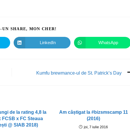
I-UN SHARE, MON CHER!
LinkedIn
WhatsApp
Kumfu brewmance-ul de St. Patrick’s Day
ngi de la rating 4,8 la
Am câștigat la #bizsmscamp 11
 x FCSB x FC Steaua
(2016)
ști @ SIAB 2018)
joi, 7 iulie 2016