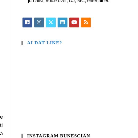
jurnalist, voice over, DJ, MC, entertainer.
AI DAT LIKE?
re
ti
sa
INSTAGRAM BUNESCIAN