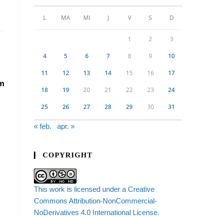
L
MA
MI
J
V
S
D
1
2
3
4
5
6
7
8
9
10
11
12
13
14
15
16
17
am
18
19
20
21
22
23
24
25
26
27
28
29
30
31
« feb.
apr. »
COPYRIGHT
This work is licensed under a Creative
Commons Attribution-NonCommercial-
NoDerivatives 4.0 International License.