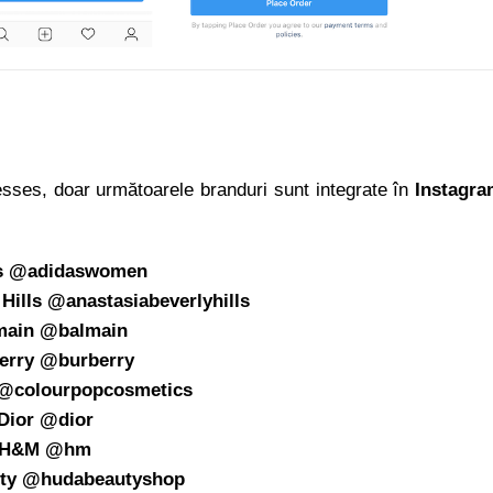
esses, doar următoarele branduri sunt integrate în
Instagr
s @adidaswomen
Hills @anastasiabeverlyhills
main @balmain
erry @burberry
@colourpopcosmetics
Dior @dior
H&M @hm
ty @hudabeautyshop