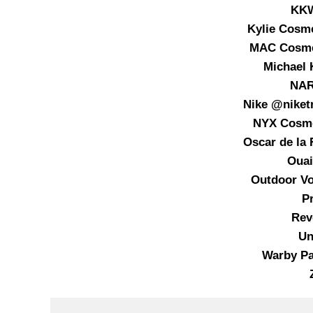
KKW
Kylie Cosm
MAC Cosme
Michael
NAR
Nike @niket
NYX Cosme
Oscar de la
Ouai
Outdoor V
P
Rev
Un
Warby Pa