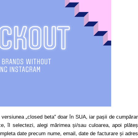
n versiunea „closed beta” doar în SUA, iar pașii de cumpăra
e, îl selectezi, alegi mărimea și/sau culoarea, apoi plăteș
completa date precum nume, email, date de facturare și adre