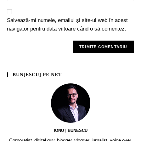
Salvează-mi numele, emailul și site-ul web în acest
navigator pentru data viitoare când o să comentez.
BUN[ESCU] PE NET
IONUȚ BUNESCU
Corporatist, digital guy, blogger, vlogger, jurnalist, voice over,