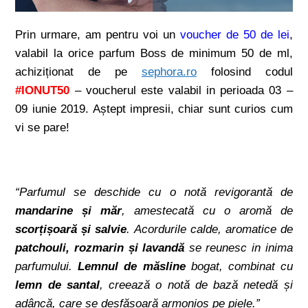
Prin urmare, am pentru voi un
voucher de 50 de lei
,
valabil la orice parfum Boss de minimum 50 de ml,
achiziționat de pe
sephora.ro
folosind codul
#IONUT50
– voucherul este valabil in perioada 03 –
09 iunie 2019. Aștept impresii, chiar sunt curios cum
vi se pare!
“Parfumul se deschide cu o notă revigorantă de
mandarine și măr
, amestecată cu o aromă de
scorțișoară și salvie
. Acordurile calde, aromatice de
patchouli, rozmarin și lavandă
se reunesc in inima
parfumului.
Lemnul de măsline
bogat, combinat cu
lemn de santal
, creează o notă de bază netedă și
adâncă, care se desfășoară armonios pe piele.”