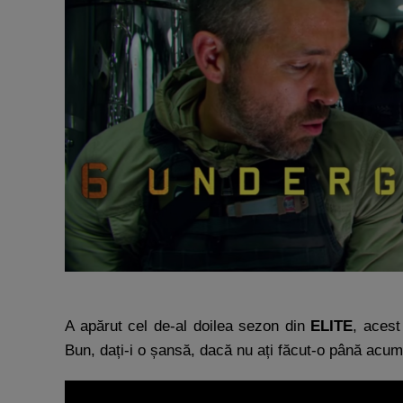
A apărut cel de-al doilea sezon din
ELITE
, acest
Bun, dați-i o șansă, dacă nu ați făcut-o până acum