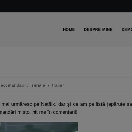
HOME
DESPRE MINE
DEMO
ecomandări
/
seriale
/
trailer
mai urmăresc pe Netflix, dar și ce am pe listă (apărute s
omandări mișto, hit me în comentarii!