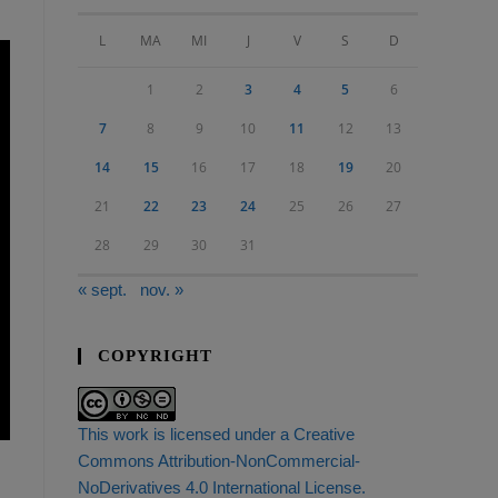
L
MA
MI
J
V
S
D
1
2
3
4
5
6
7
8
9
10
11
12
13
14
15
16
17
18
19
20
21
22
23
24
25
26
27
28
29
30
31
« sept.
nov. »
COPYRIGHT
This work is licensed under a Creative
Commons Attribution-NonCommercial-
NoDerivatives 4.0 International License.