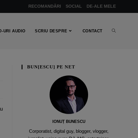
RECOMANDĂRI
SOCIAL
DE-ALE MELE
-URI AUDIO
SCRIU DESPRE
CONTACT
BUN[ESCU] PE NET
au
IONUȚ BUNESCU
Corporatist, digital guy, blogger, vlogger,