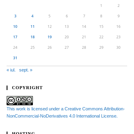
1
2
3
4
5
6
7
8
9
10
11
12
13
14
15
16
17
18
19
20
21
22
23
24
25
26
27
28
29
30
31
« iul.
sept. »
COPYRIGHT
This work is licensed under a Creative Commons Attribution-
NonCommercial-NoDerivatives 4.0 International License.
HOSTING