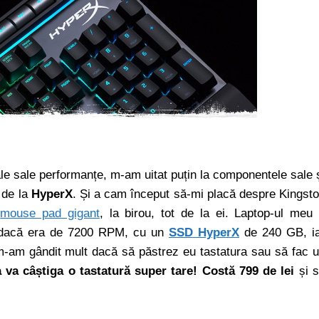
e sale performanțe, m-am uitat puțin la componentele sale 
 de la
HyperX
. Și a cam început să-mi placă despre Kingst
i
mouse pad gigant
, la birou, tot de la ei. Laptop-ul meu
r dacă era de 7200 RPM, cu un
SSD HyperX
de 240 GB, i
 m-am gândit mult dacă să păstrez eu tastatura sau să fac 
 va câștiga o tastatură super tare! Costă 799 de lei
și 