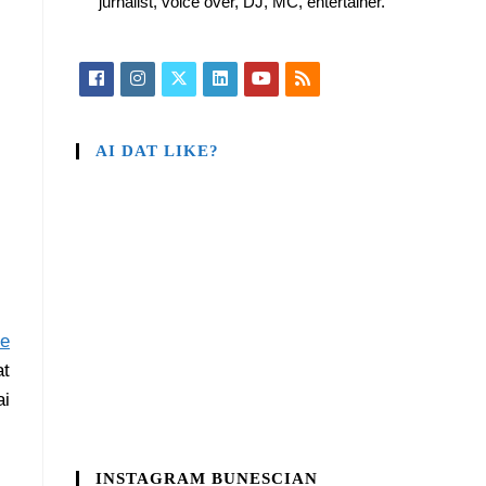
jurnalist, voice over, DJ, MC, entertainer.
AI DAT LIKE?
ie
at
ai
INSTAGRAM BUNESCIAN