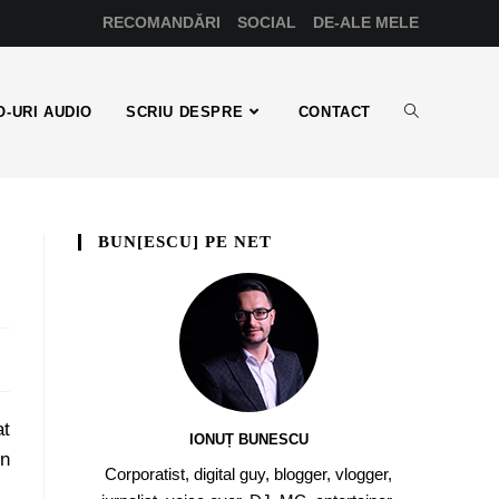
RECOMANDĂRI
SOCIAL
DE-ALE MELE
-URI AUDIO
SCRIU DESPRE
CONTACT
BUN[ESCU] PE NET
at
IONUȚ BUNESCU
in
Corporatist, digital guy, blogger, vlogger,