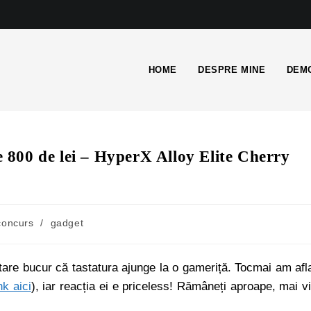
HOME
DESPRE MINE
DEMO
800 de lei – HyperX Alloy Elite Cherry
concurs
/
gadget
ă tare bucur că tastatura ajunge la o gameriță. Tocmai am afl
nk aici
), iar reacția ei e priceless! Rămâneți aproape, mai v