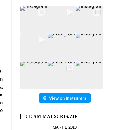
și
on
 a
ar
View on Instagram
un
se
CE AM MAI SCRIS.ZIP
MARTIE 2018