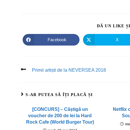
DĂ UN LIKE Ș
Facebook
X
Primii artiști de la NEVERSEA 2018
S-AR PUTEA SĂ ÎȚI PLACĂ ȘI
[CONCURS] – Câștigă un
Netflix
voucher de 200 de lei la Hard
Sou
Rock Cafe (World Burger Tour)
mie