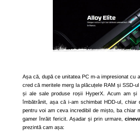
Așa că, după ce unitatea PC m-a impresionat cu al
cred că meritele merg la plăcuțele RAM și SSD-ul
și ale sale produse roșii HyperX. Acum am ș
îmbătrânit, așa că i-am schimbat HDD-ul, chia
pentru voi am ceva incredibil de mișto, ba chiar
gamer înrăit fericit. Așadar și prin urmare,
cineva
prezintă cam așa: