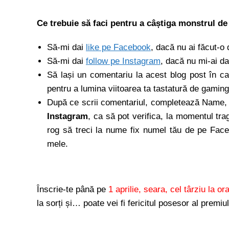
Ce trebuie să faci pentru a câștiga monstrul de
Să-mi dai
like pe Facebook
, dacă nu ai făcut-o 
Să-mi dai
follow pe Instagram
, dacă nu mi-ai da
Să lași un comentariu la acest blog post în c
pentru a lumina viitoarea ta tastatură de gamin
După ce scrii comentariul, completează Name, 
Instagram
, ca să pot verifica, la momentul trag
rog să treci la nume fix numel tău de pe Faceb
mele.
Înscrie-te până pe
1 aprilie, seara, cel târziu la or
la sorți și… poate vei fi fericitul posesor al premi