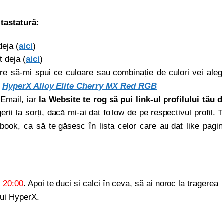
 tastatură:
deja (
aici
)
t deja (
aici
)
are să-mi spui ce culoare sau combinație de culori vei ale
g
HyperX Alloy Elite Cherry MX Red RGB
Email, iar
la Website te rog să pui link-ul profilului tău 
erii la sorți, dacă mi-ai dat follow de pe respectivul profil. 
ook, ca să te găsesc în lista celor care au dat like pagin
a 20:00
. Apoi te duci și calci în ceva, să ai noroc la tragerea
ului HyperX.