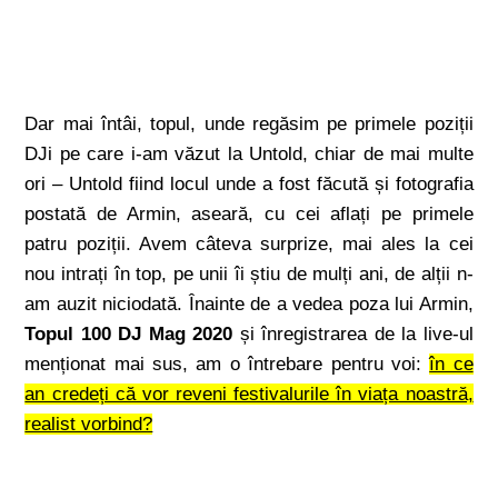
Dar mai întâi, topul, unde regăsim pe primele poziții
DJi pe care i-am văzut la Untold, chiar de mai multe
ori – Untold fiind locul unde a fost făcută și fotografia
postată de Armin, aseară, cu cei aflați pe primele
patru poziții. Avem câteva surprize, mai ales la cei
nou intrați în top, pe unii îi știu de mulți ani, de alții n-
am auzit niciodată. Înainte de a vedea poza lui Armin,
Topul 100 DJ Mag 2020
și înregistrarea de la live-ul
menționat mai sus, am o întrebare pentru voi:
în ce
an credeți că vor reveni festivalurile în viața noastră,
realist vorbind?