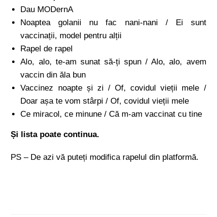
Dau MODernA
Noaptea golanii nu fac nani-nani / Ei sunt
vaccinații, model pentru alții
Rapel de rapel
Alo, alo, te-am sunat să-ți spun / Alo, alo, avem
vaccin din ăla bun
Vaccinez noapte și zi / Of, covidul vieții mele /
Doar așa te vom stârpi / Of, covidul vieții mele
Ce miracol, ce minune / Că m-am vaccinat cu tine
Și lista poate continua.
PS – De azi vă puteți modifica rapelul din platformă.