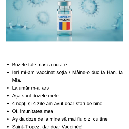
Buzele tale mască nu are
Ieri mi-am vaccinat soția / Mâine-o duc la Han, la
Mia.
La umăr m-ai ars
Așa sunt dozele mele
4 nopți și 4 zile am avut doar stări de bine
Of, imunitatea mea
Aș da doze de la mine să mai fiu o zi cu tine
Saint-Tropez, dar doar Vaccinée!