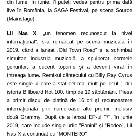
din lume. În iunie, îl puteți vedea pentru prima dată
live în România, la SAGA Festival, pe scena Source
(Mainstage).
Lil Nas X
, „un fenomen recunoscut la nivel
internațional”, s-a remarcat pe scena muzicală în
2019, când a lansat „Old Town Road” și a schimbat
simultan industria muzicală, a spulberat normele
genurilor, a cucerit topurile și a devenit viral în
întreaga lume. Remixul cântecului cu Billy Ray Cyrus
este single-ul care a stat cel mai mult pe locul 1 din
istoria Billboard Hot 100, timp de 19 săptămâni. Piesa
a primit discul de platină de 16 ori și recunoastere
internațională prin numeroase alte premii, inclusiv
două Grammy. După ce a lansat EP-ul ”7”, în iunie
2019, care include single-urile ”Panini” și ”Rodeo”, Lil
Nas X a continuat cu ”MONTERO”