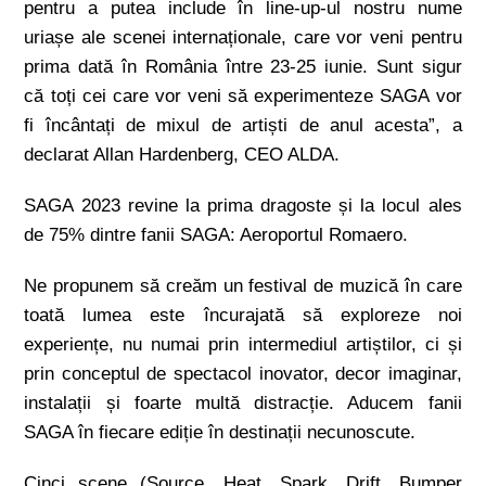
pentru a putea include în line-up-ul nostru nume
uriașe ale scenei internaționale, care vor veni pentru
prima dată în România între 23-25 iunie. Sunt sigur
că toți cei care vor veni să experimenteze SAGA vor
fi încântați de mixul de artiști de anul acesta”, a
declarat Allan Hardenberg, CEO ALDA.
SAGA 2023 revine la prima dragoste și la locul ales
de 75% dintre fanii SAGA: Aeroportul Romaero.
Ne propunem să creăm un festival de muzică în care
toată lumea este încurajată să exploreze noi
experiențe, nu numai prin intermediul artiștilor, ci și
prin conceptul de spectacol inovator, decor imaginar,
instalații și foarte multă distracție. Aducem fanii
SAGA în fiecare ediție în destinații necunoscute.
Cinci scene (Source, Heat, Spark, Drift, Bumper