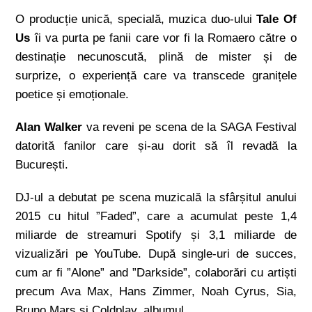
O producție unică, specială, muzica duo-ului
Tale Of
Us
îi va purta pe fanii care vor fi la Romaero către o
destinație necunoscută, plină de mister și de
surprize, o experiență care va transcede granițele
poetice și emoționale.
Alan Walker
va reveni pe scena de la SAGA Festival
datorită fanilor care și-au dorit să îl revadă la
București.
DJ-ul a debutat pe scena muzicală la sfârșitul anului
2015 cu hitul ”Faded”, care a acumulat peste 1,4
miliarde de streamuri Spotify și 3,1 miliarde de
vizualizări pe YouTube. După single-uri de succes,
cum ar fi ”Alone” and ”Darkside”, colaborări cu artiști
precum Ava Max, Hans Zimmer, Noah Cyrus, Sia,
Bruno Mars și Coldplay, albumul