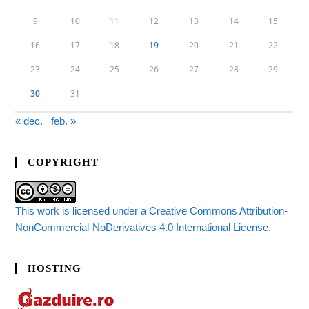
9
10
11
12
13
14
15
16
17
18
19
20
21
22
23
24
25
26
27
28
29
30
31
« dec.
feb. »
COPYRIGHT
This work is licensed under a Creative Commons Attribution-
NonCommercial-NoDerivatives 4.0 International License.
HOSTING