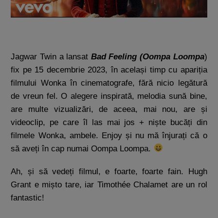
Jagwar Twin a lansat
Bad Feeling (Oompa Loompa
)
fix pe 15 decembrie 2023, în același timp cu apariția
filmului Wonka în cinematografe, fără nicio legătură
de vreun fel. O alegere inspirată, melodia sună bine,
are multe vizualizări, de aceea, mai nou, are și
videoclip, pe care îl las mai jos + niște bucăți din
filmele Wonka, ambele. Enjoy și nu mă înjurați că o
să aveți în cap numai Oompa Loompa.
Ah, și să vedeți filmul, e foarte, foarte fain. Hugh
Grant e mișto tare, iar Timothée Chalamet are un rol
fantastic!