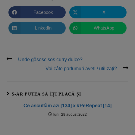
Facebook
X
LinkedIn
WhatsApp
Unde găsesc sos curry dulce?
Voi câte parfumuri aveți / utilizați?
S-AR PUTEA SĂ ÎȚI PLACĂ ȘI
Ce ascultăm azi [134] x #PeRepeat [14]
luni, 29 august 2022