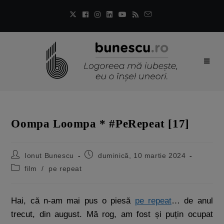
Oompa Loompa * #PeRepeat [17]
Ionut Bunescu
duminică, 10 martie 2024
film
/
pe repeat
Hai, că n-am mai pus o piesă
pe repeat
… de anul
trecut, din august. Mă rog, am fost și puțin ocupat