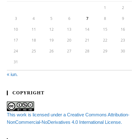
1
2
3
4
5
6
7
8
9
10
11
12
13
14
15
16
17
18
19
20
21
22
23
24
25
26
27
28
29
30
31
« iun.
COPYRIGHT
This work is licensed under a Creative Commons Attribution-
NonCommercial-NoDerivatives 4.0 International License.