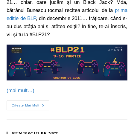
21… chiar, oare jucăm și un Black Jack? Mda,
bătrânul Bunescu tocmai recitea articolul de la
prima
ediție de BLP
, din decembrie 2011… frățioare, când s-
au dus atâția ani și atâtea ediții? În fine, te-ai înscris,
vii și tu la #BLP21?
(mai mult…)
Citește Mai Mult
BUN[ESCU] PE NET