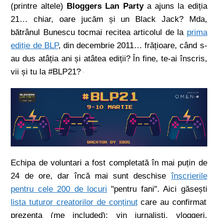
(printre altele)
Bloggers Lan Party
a ajuns la ediția
21… chiar, oare jucăm și un Black Jack? Mda,
bătrânul Bunescu tocmai recitea articolul de la
prima
ediție de BLP
, din decembrie 2011… frățioare, când s-
au dus atâția ani și atâtea ediții? În fine, te-ai înscris,
vii și tu la #BLP21?
Echipa de voluntari a fost completată în mai puțin de
24 de ore, dar încă mai sunt deschise
înscrierile
pentru cele 200 de locuri
"pentru fani". Aici găsești
lista tuturor creatorilor de conținut
care au confirmat
prezența (me included): vin jurnaliști, vloggeri,