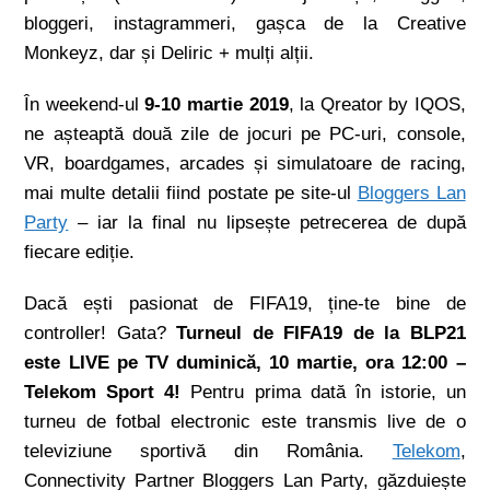
bloggeri, instagrammeri, gașca de la Creative
Monkeyz, dar și Deliric + mulți alții.
În weekend-ul
9-10 martie 2019
, la Qreator by IQOS,
ne așteaptă două zile de jocuri pe PC-uri, console,
VR, boardgames, arcades și simulatoare de racing,
mai multe detalii fiind postate pe site-ul
Bloggers Lan
Party
– iar la final nu lipsește petrecerea de după
fiecare ediție.
Dacă ești pasionat de FIFA19, ține-te bine de
controller! Gata?
Turneul de FIFA19 de la BLP21
este LIVE pe TV duminică, 10 martie, ora 12:00 –
Telekom Sport 4!
Pentru prima dată în istorie, un
turneu de fotbal electronic este transmis live de o
televiziune sportivă din România.
Telekom
,
Connectivity Partner Bloggers Lan Party, găzduiește