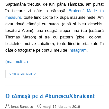
Săptămâna trecută, de luni până sâmbătă, am purtat
în fiecare zi câte o cămașă
Braiconf Made to
measure
, toate fiind croite fix după măsurile mele. Am
avut două cămăși cu butoni (albă și bleu deschis,
țesătură Albini), una neagră, super fină (cu țesătură
Thomas Mason) și trei cu pattern (pixeli colorați,
biciclete, motive cabaline), toate fiind imortalizate în
câte o fotografie pe contul meu de
Instagram
.
(mai mult…)
Citește Mai Mult
O cămașă pe zi #bunescuXbraiconf
Ionut Bunescu
marți, 19 februarie 2019