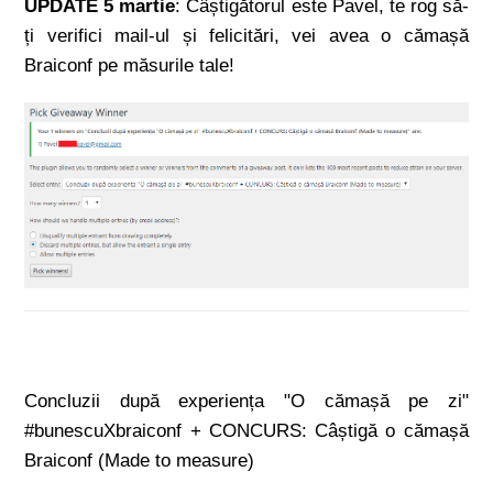
UPDATE 5 martie
: Câștigătorul este Pavel, te rog să-
ți verifici mail-ul și felicitări, vei avea o cămașă
Braiconf pe măsurile tale!
Concluzii după experiența "O cămașă pe zi"
#bunescuXbraiconf + CONCURS: Câștigă o cămașă
Braiconf (Made to measure)