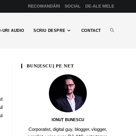
RECOMANDĂRI
SOCIAL
DE-ALE MELE
-URI AUDIO
SCRIU DESPRE
CONTACT
BUN[ESCU] PE NET
st
ul
ui
IONUȚ BUNESCU
Corporatist, digital guy, blogger, vlogger,