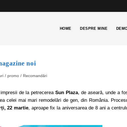
HOME
DESPRE MINE
DEMO
magazine noi
ri
/
promo
/
Recomandări
 impresii de la petrecerea
Sun Plaza
, de aseară, unde a fo
area celei mai mari remodelări de gen, din România. Proces
ți, 22 martie
, aproape fix la aniversarea de 8 ani a centrul