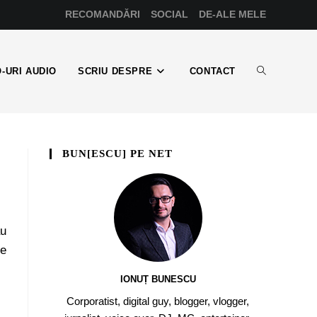
RECOMANDĂRI
SOCIAL
DE-ALE MELE
-URI AUDIO
SCRIU DESPRE
CONTACT
BUN[ESCU] PE NET
au
se
IONUȚ BUNESCU
Corporatist, digital guy, blogger, vlogger,