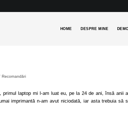
HOME
DESPRE MINE
DEMO
/
Recomandări
, primul laptop mi l-am luat eu, pe la 24 de ani, însă anii 
 numai imprimantă n-am avut niciodată, iar asta trebuia să 