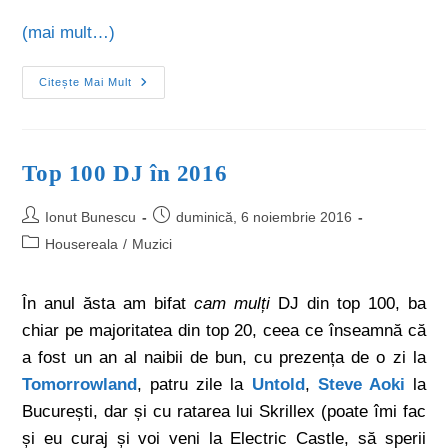
(mai mult…)
Citește Mai Mult
Top 100 DJ în 2016
Ionut Bunescu
duminică, 6 noiembrie 2016
Housereala
/
Muzici
În anul ăsta am bifat
cam mulți
DJ din top 100, ba
chiar pe majoritatea din top 20, ceea ce înseamnă că
a fost un an al naibii de bun, cu prezența de o zi la
Tomorrowland
, patru zile la
Untold
,
Steve Aoki
la
București, dar și cu ratarea lui Skrillex (poate îmi fac
și eu curaj și voi veni la Electric Castle, să sperii