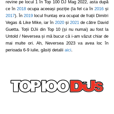
revine pe locul 1 în Top 100 DJ Mag 2022, asta după
ce în
2018
ocupa aceeași poziție (la fel ca în
2016
și
2017
). În
2019
locul fruntaș era ocupat de frații Dimitri
Vegas & Like Mike, iar în
2020
și
2021
de către David
Guetta. Toții DJii din Top 10 (și nu numai) au fost la
Untold / Neversea și mă bucur că i-am văzut chiar de
mai multe ori. Ah, Neversea 2023 va avea loc în
perioada 6-9 iulie, găsiți detalii
aici
.