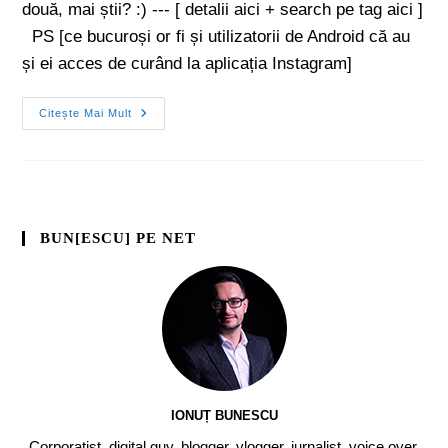
două, mai știi? :) --- [ detalii aici + search pe tag aici ]
PS [ce bucuroși or fi și utilizatorii de Android că au
și ei acces de curând la aplicația Instagram]
Citește Mai Mult
BUN[ESCU] PE NET
IONUȚ BUNESCU
Corporatist, digital guy, blogger, vlogger, jurnalist, voice over,