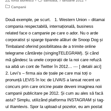
Ionut Bunescu
sâmbătă, 7 ianuarie 2012
Campanii
Două exemple, pe scurt. 1. Western Union – ditamai
compania respectabilă, internațională, business
related face o campanie pe care o ador. Nu o arde
corporatist și sparge tiparele alături de Snoop Dog și
Timbaland oferind posibilitatea de a trimite online
telegrame cântărețe (singingTELEGRAM). Și când
mă gândesc la unele corporații de la noi care refuză
sa aibă un cont de Twitter în 2012… --- [ detalii aici]
2. Levi’s – firma aia de țoale pe care mai toți o
pronunță LEVIS în loc de LIVAIS a lansat recent un
concurs prin care oricine poate deveni imaginea noii
campanii publicitare pe 2012. Și cum au ales să facă
asta? Simplu, utilizând platforma INSTAGRAM și tag-
ul #iamlevis. Spor la upload-ul pozelor, eu am postat