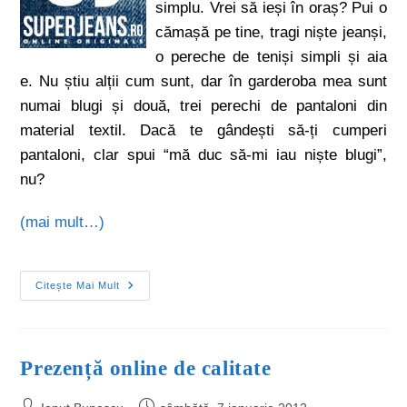
simplu. Vrei să ieși în oraș? Pui o
cămașă pe tine, tragi niște jeanși,
o pereche de teniși simpli și aia
e. Nu știu alții cum sunt, dar în garderoba mea sunt
numai blugi și două, trei perechi de pantaloni din
material textil. Dacă te gândești să-ți cumperi
pantaloni, clar spui “mă duc să-mi iau niște blugi”,
nu?
(mai mult…)
Citește Mai Mult
Prezență online de calitate