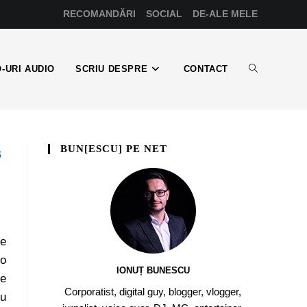
RECOMANDĂRI
SOCIAL
DE-ALE MELE
-URI AUDIO
SCRIU DESPRE
CONTACT
BUN[ESCU] PE NET
s
e
 o
IONUȚ BUNESCU
re
Corporatist, digital guy, blogger, vlogger,
iu