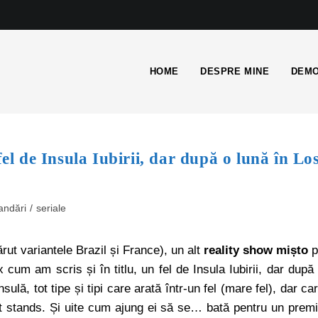
HOME
DESPRE MINE
DEMO
 de Insula Iubirii, dar după o lună în Lo
ndări
/
seriale
ut variantele Brazil și France), un alt
reality show mișto
p
x cum am scris și în titlu, un fel de Insula Iubirii, dar după
sulă, tot tipe și tipi care arată într-un fel (mare fel), dar ca
ght stands. Și uite cum ajung ei să se… bată pentru un prem