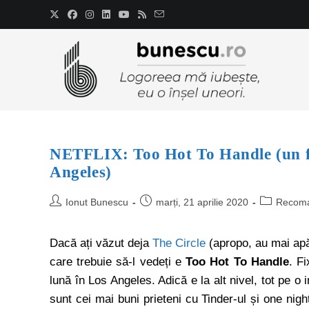
NETFLIX: Too Hot To Handle (un fel
Angeles)
Ionut Bunescu
marți, 21 aprilie 2020
Recoma
Dacă ați văzut deja
The Circle
(apropo, au mai apăr
care trebuie să-l vedeți e
Too Hot To Handle
. Fi
lună în Los Angeles. Adică e la alt nivel, tot pe o in
sunt cei mai buni prieteni cu Tinder-ul și one ni